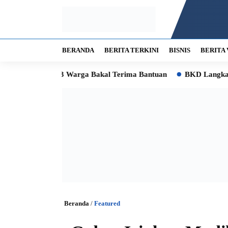
BERANDA
BERITA TERKINI
BISNIS
BERITA 
a, 62.593 Warga Bakal Terima Bantuan
BKD Langkat Buka Suar
Beranda
/
Featured