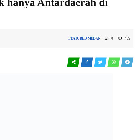
k hanya Antardaerah di
0
459
FEATURED
MEDAN