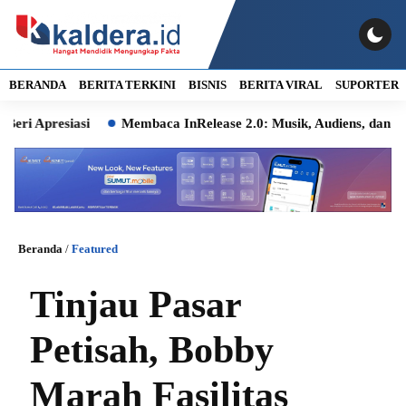
BERANDA
BERITA TERKINI
BISNIS
BERITA VIRAL
SUPORTER
resiasi
Membaca InRelease 2.0: Musik, Audiens, dan Ingatan 
Beranda
/
Featured
Tinjau Pasar
Petisah, Bobby
Marah Fasilitas