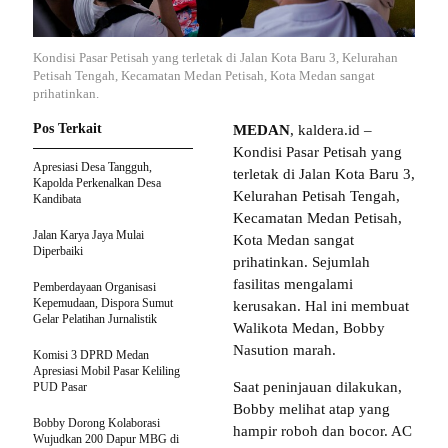
Kondisi Pasar Petisah yang terletak di Jalan Kota Baru 3, Kelurahan
Petisah Tengah, Kecamatan Medan Petisah, Kota Medan sangat
prihatinkan.
Pos Terkait
MEDAN
, kaldera.id –
Kondisi Pasar Petisah yang
Apresiasi Desa Tangguh,
terletak di Jalan Kota Baru 3,
Kapolda Perkenalkan Desa
Kelurahan Petisah Tengah,
Kandibata
Kecamatan Medan Petisah,
Jalan Karya Jaya Mulai
Kota Medan sangat
Diperbaiki
prihatinkan. Sejumlah
fasilitas mengalami
Pemberdayaan Organisasi
Kepemudaan, Dispora Sumut
kerusakan. Hal ini membuat
Gelar Pelatihan Jurnalistik
Walikota Medan, Bobby
Nasution marah.
Komisi 3 DPRD Medan
Apresiasi Mobil Pasar Keliling
Saat peninjauan dilakukan,
PUD Pasar
Bobby melihat atap yang
Bobby Dorong Kolaborasi
hampir roboh dan bocor. AC
Wujudkan 200 Dapur MBG di