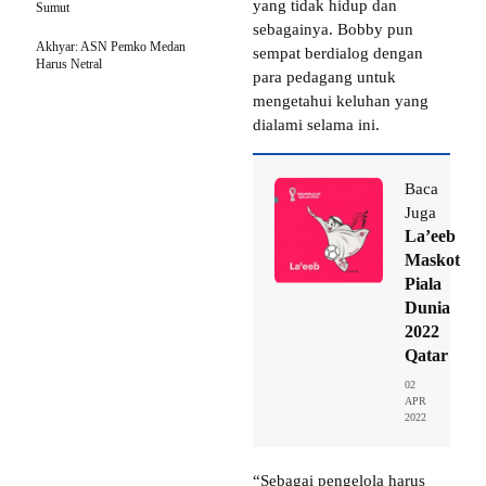
yang tidak hidup dan
Sumut
sebagainya. Bobby pun
Akhyar: ASN Pemko Medan
sempat berdialog dengan
Harus Netral
para pedagang untuk
mengetahui keluhan yang
dialami selama ini.
Baca
Juga
La’eeb
Maskot
Piala
Dunia
2022
Qatar
02
APR
2022
“Sebagai pengelola harus