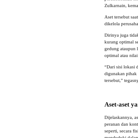
Zulkarnain, kema
Aset tersebut sa
dikelola perusa
Dirinya juga tid
kurang optimal 
gedung ataupun l
optimal atau nila
“Dari sisi lokasi
digunakan pihak 
tersebut,” tegasn
Aset-aset y
Dijelaskannya, as
peranan dan kont
seperti, secara f
menduduki dalam 