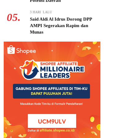
Potensi Daerah
3 HARI LALU
05.
Said Aldi Al Idrus Dorong DPP
AMPI Segerakan Rapim dan
Munas