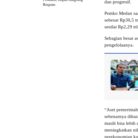
dan progresif.
Respons
Pemko Medan saat 
sebesar Rp30,5 tr
senilai Rp2,29 tri
Sebagian besar a
pengelolaanya.
“Aset pemerintah
sebenarnya diha
masih bisa lebih
meningkatkan nil
perekonomian ko