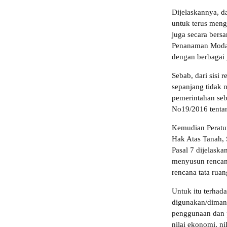
Dijelaskannya, d
untuk terus meng
juga secara bers
Penanaman Modal
dengan berbagai 
Sebab, dari sisi 
sepanjang tidak 
pemerintahan seb
No19/2016 tenta
Kemudian Peratu
Hak Atas Tanah,
Pasal 7 dijelask
menyusun rencan
rencana tata ruan
Untuk itu terhad
digunakan/diman
penggunaan dan 
nilai ekonomi, ni