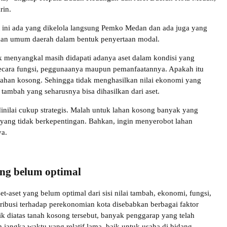
rin.
at ini ada yang dikelola langsung Pemko Medan dan ada juga yang
haan umum daerah dalam bentuk penyertaan modal.
ak menyangkal masih didapati adanya aset dalam kondisi yang
secara fungsi, peggunaanya maupun pemanfaatannya. Apakah itu
ahan kosong. Sehingga tidak menghasilkan nilai ekonomi yang
i tambah yang seharusnya bisa dihasilkan dari aset.
 dinilai cukup strategis. Malah untuk lahan kosong banyak yang
yang tidak berkepentingan. Bahkan, ingin menyerobot lahan
ya.
ang belum optimal
et-aset yang belum optimal dari sisi nilai tambah, ekonomi, fungsi,
ribusi terhadap perekonomian kota disebabkan berbagai faktor
isik diatas tanah kosong tersebut, banyak penggarap yang telah
jangka waktu yang relatif lama, baik untuk usaha di bidang