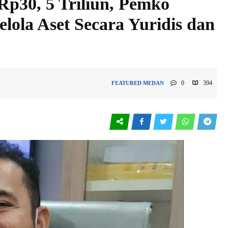
Rp30, 5 Triliun, Pemko
lola Aset Secara Yuridis dan
0
394
FEATURED
MEDAN