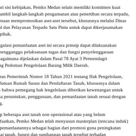
ari sisi kebijakan, Pemko Medan selain memiliki komitmen kuat
ambil langkah-langkah pengamanan atau penertiban secara terpadu,
amaan mempromosikan aset-aset tersebut, khususnya melalui Dinas
 dan Pelayanan Terpadu Satu Pintu untuk dapat dikerjasamakan
pihak.
regulasi pemanfaatan aset ini secara prinsip dapat dilaksanakan
mengganggu pelaksanaan tugas dan fungsi penyelenggaraan
agaimana dijelaskan dalam Pasal 78 Ayat 3 Permendagri
ng Pedoman Pengelolaan Barang Milik Daerah.
ran Pemerintah Nomor 18 Tahun 2021 tentang Hak Pengelolaan,
 Satuan Rumah Susun dan Pendaftaran Tanah, khususnya dalam
an bahwa pemegang hak lengelolaan diberikan kewenangan untuk
a peruntukan, penggunaan, dan pemanfaatan tanah sesuai dengan
g.
ap beberapa aset tanah non operasional atau yang belum
faatkan, Pemko Medan telah menyusun masterplan (rencana induk)
pemanfaatannya sebagai bagian dari promosi guna peningkatan
lai tanah, fungsi dan sumbangan tanah tersebut terhadap