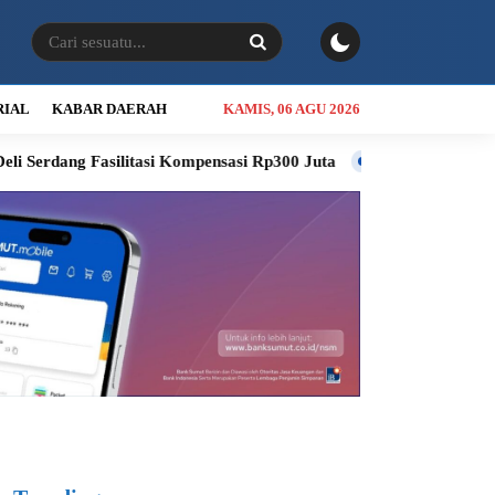
RIAL
KABAR DAERAH
KAMIS, 06 AGU 2026
asi Kompensasi Rp300 Juta
RSUD Thomsen Diproyeksikan Jadi R