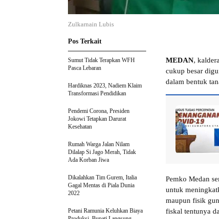
Zulkarnain Lubis
Pos Terkait
MEDAN
, kalde
Sumut Tidak Terapkan WFH
Pasca Lebaran
cukup besar digu
dalam bentuk ta
Hardiknas 2023, Nadiem Klaim
Transformasi Pendidikan
Pendemi Corona, Presiden
Jokowi Tetapkan Darurat
Kesehatan
Rumah Warga Jalan Nilam
Dilalap Si Jago Merah, Tidak
Ada Korban Jiwa
Dikalahkan Tim Gurem, Italia
Pemko Medan send
Gagal Mentas di Piala Dunia
untuk meningkatkan
2022
maupun fisik gu
Petani Ramunia Keluhkan Biaya
fiskal tentunya
Produksi, Bupati Langsung