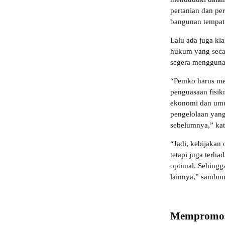
pertanian dan pe
bangunan tempat
Lalu ada juga kla
hukum yang seca
segera menggunak
“Pemko harus men
penguasaan fisik
ekonomi dan umur
pengelolaan yang
sebelumnya,” kat
“Jadi, kebijakan 
tetapi juga terha
optimal. Sehingga
lainnya,” sambu
Mempromosi