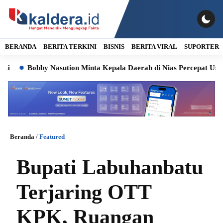
BERANDA
BERITA TERKINI
BISNIS
BERITA VIRAL
SUPORTER
Bobby Nasution Minta Kepala Daerah di Nias Percepat Usulan BK
Beranda
/
Featured
Bupati Labuhanbatu
Terjaring OTT
KPK, Ruangan