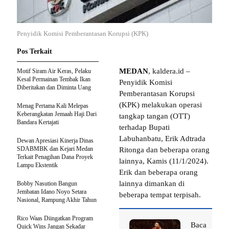
Penyidik Komisi Pemberantasan Korupsi (KPK)
Pos Terkait
MEDAN
, kaldera.id –
Motif Siram Air Keras, Pelaku
Kesal Permainan Tembak Ikan
Penyidik Komisi
Diberitakan dan Diminta Uang
Pemberantasan Korupsi
(KPK) melakukan operasi
Menag Pertama Kali Melepas
Keberangkatan Jemaah Haji Dari
tangkap tangan (OTT)
Bandara Kertajati
terhadap Bupati
Labuhanbatu, Erik Adtrada
Dewan Apresiasi Kinerja Dinas
SDABMBK dan Kejari Medan
Ritonga dan beberapa orang
Terkait Penagihan Dana Proyek
lainnya, Kamis (11/1/2024).
Lampu Ekstentik
Erik dan beberapa orang
lainnya dimankan di
Bobby Nasution Bangun
Jembatan Idano Noyo Setara
beberapa tempat terpisah.
Nasional, Rampung Akhir Tahun
Rico Waas Diingatkan Program
Baca
Quick Wins Jangan Sekadar