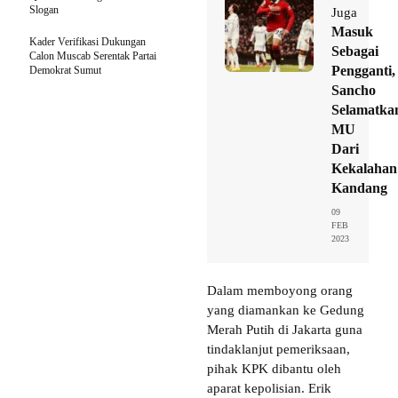
Slogan
Juga
Masuk
Kader Verifikasi Dukungan
Sebagai
Calon Muscab Serentak Partai
Pengganti,
Demokrat Sumut
Sancho
Selamatka
MU
Dari
Kekalahan
Kandang
09
FEB
2023
Dalam memboyong orang
yang diamankan ke Gedung
Merah Putih di Jakarta guna
tindaklanjut pemeriksaan,
pihak KPK dibantu oleh
aparat kepolisian. Erik