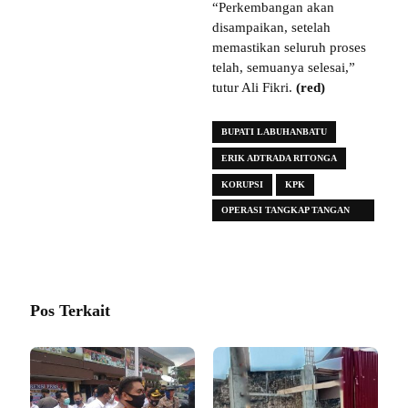
“Perkembangan akan
disampaikan, setelah
memastikan seluruh proses
telah, semuanya selesai,”
tutur Ali Fikri.
(red)
BUPATI LABUHANBATU
ERIK ADTRADA RITONGA
KORUPSI
KPK
OPERASI TANGKAP TANGAN
(OTT)
Pos Terkait