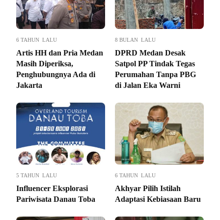
6 TAHUN LALU
8 BULAN LALU
Artis HH dan Pria Medan
DPRD Medan Desak
Masih Diperiksa,
Satpol PP Tindak Tegas
Penghubungnya Ada di
Perumahan Tanpa PBG
Jakarta
di Jalan Eka Warni
5 TAHUN LALU
6 TAHUN LALU
Influencer Eksplorasi
Akhyar Pilih Istilah
Pariwisata Danau Toba
Adaptasi Kebiasaan Baru