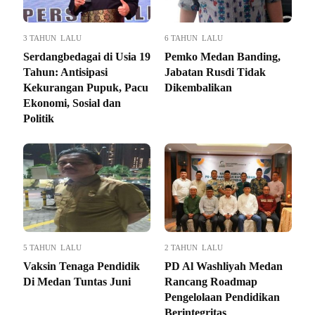
3 TAHUN LALU
6 TAHUN LALU
Serdangbedagai di Usia 19
Pemko Medan Banding,
Tahun: Antisipasi
Jabatan Rusdi Tidak
Kekurangan Pupuk, Pacu
Dikembalikan
Ekonomi, Sosial dan
Politik
5 TAHUN LALU
2 TAHUN LALU
Vaksin Tenaga Pendidik
PD Al Washliyah Medan
Di Medan Tuntas Juni
Rancang Roadmap
Pengelolaan Pendidikan
Berintegritas