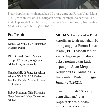
Pihak kepolisian telah menahan 10 orang anggota Forum Umat Islam
( FUI ) Medan terkait kasus dugaan pembubaran paksa pertunjukan
kuda kepang di Jalan Merpati, Kelurahan Sei Kambing B, Kecamatan
Medan Sunggal, Jumat (2/4/2021).
Pos Terkait
MEDAN
, kaldera.id – Pihak
kepolisian telah menahan 10
Komisi XI Minta OJK Tuntaskan
orang anggota Forum Umat
Masalah Pinjol
Islam ( FUI ) Medan terkait
kasus dugaan pembubaran
DPRD Desak Pemko Medan
Tutup TPA Terjun, Warga Resah
paksa pertunjukan kuda
Akibat Longsor Sampah
kepang di Jalan Merpati,
Kelurahan Sei Kambing B,
Ustadz AMR di Pengajian Akbar
Alumni SMAN 11/10 Medan:
Kecamatan Medan Sunggal,
Jauhkan Ego dan Minder Perkuat
Jumat (2/4/2021).
Silaturahim
“Saat ini sudah 10 orang
Bobby Nasution: Nilai Pancasila
yang ditahan,” ujar
Tetap Relevan Hadapi Tantangan
Global
Kapolrestabes Medan,
Kombes Pol Riko Sunarko,