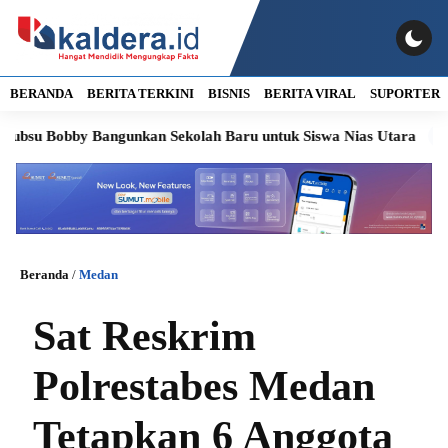
BERANDA
BERITA TERKINI
BISNIS
BERITA VIRAL
SUPORTER
 Bobby Bangunkan Sekolah Baru untuk Siswa Nias Utara
Soroti
Beranda
/
Medan
Sat Reskrim
Polrestabes Medan
Tetapkan 6 Anggota