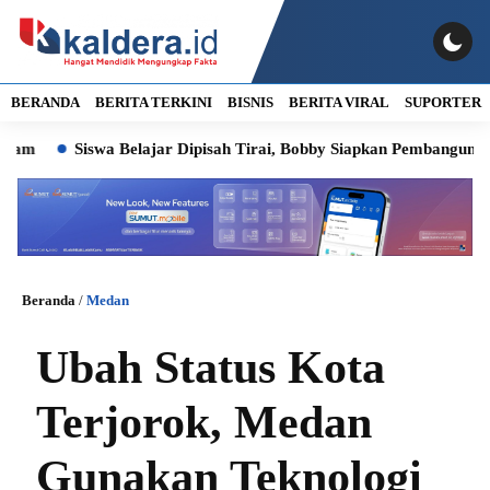
BERANDA
BERITA TERKINI
BISNIS
BERITA VIRAL
SUPORTER
Siswa Belajar Dipisah Tirai, Bobby Siapkan Pembangunan SD Neger
Beranda
/
Medan
Ubah Status Kota
Terjorok, Medan
Gunakan Teknologi