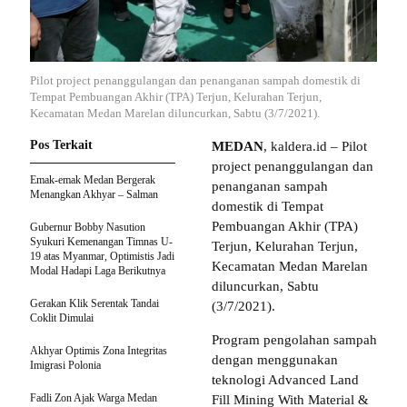
Pilot project penanggulangan dan penanganan sampah domestik di
Tempat Pembuangan Akhir (TPA) Terjun, Kelurahan Terjun,
Kecamatan Medan Marelan diluncurkan, Sabtu (3/7/2021).
Pos Terkait
MEDAN
, kaldera.id – Pilot
project penanggulangan dan
Emak-emak Medan Bergerak
penanganan sampah
Menangkan Akhyar – Salman
domestik di Tempat
Pembuangan Akhir (TPA)
Gubernur Bobby Nasution
Syukuri Kemenangan Timnas U-
Terjun, Kelurahan Terjun,
19 atas Myanmar, Optimistis Jadi
Kecamatan Medan Marelan
Modal Hadapi Laga Berikutnya
diluncurkan, Sabtu
Gerakan Klik Serentak Tandai
(3/7/2021).
Coklit Dimulai
Program pengolahan sampah
Akhyar Optimis Zona Integritas
dengan menggunakan
Imigrasi Polonia
teknologi Advanced Land
Fadli Zon Ajak Warga Medan
Fill Mining With Material &