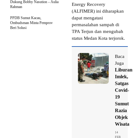
Dukung Bobby Nasution – Aulia
Energy Recovery
Rahman
(ALFIMER) ini diharapkan
dapat mengatasi
PPDB Sumut Kacau,
Ombudsman Minta Pemprov
permasalahan sampah di
Beri Solusi
TPA Terjun dan mengubah
status Medan Kota terjorok.
Baca
Juga
Liburan
Imlek,
Satgas
Covid-
19
Sumut
Razia
Objek
Wisata
14
FEB