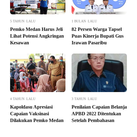
5 TAHUN LALU
1 BULAN LALU
Pemko Medan Harus Jeli
82 Persen Warga Tapsel
Lihat Potensi Angkringan
Puas Kinerja Bupati Gus
Kesawan
Irawan Pasaribu
4 TAHUN LALU
3 TAHUN LALU
Kapoldasu Apresiasi
Penilaian Capaian Belanja
Capaian Vaksinasi
APBD 2022 Ditentukan
Dilakukan Pemko Medan
Setelah Pembahasan