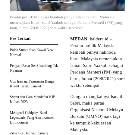
Perahu politik Malaysia kembali punya nakhoda baru. Malaysia
menetapkan Ismail Sabri Yaakob sebagai Perdana Menteri (PM) yang
baru, Jumat (20/8/2021) sore waktu setempat.
Pos Terkait
MEDAN
, kaldera.id –
Perahu politik Malaysia
Polda Sumut Siap Kawal New
kembali punya nakhoda
Normal
baru. Malaysia menetapkan
Ismail Sabri Yaakob sebagai
Pengap, Pasar Sei Sikambing Tak
Nyaman
Perdana Menteri (PM) yang
baru, Jumat (20/8/2021) sore
Gus Irawan: Penurunan Bunga
waktu setempat.
Kredit Terlalu Lambat
Dengan diangkatnya Ismail
Syarat dan Cara Mendaftar KIP
Kuliah 2023
Sabri, maka partai
Organisasi Nasional Melayu
Mengenal Coldplay, Band
Bersatu (UMNO) naik lagi
Legendaris Yang Akan Konser
Di Indonesia
ke tampuk kekuasaan
Malaysia.
Ziyech cs Bermain Kurang