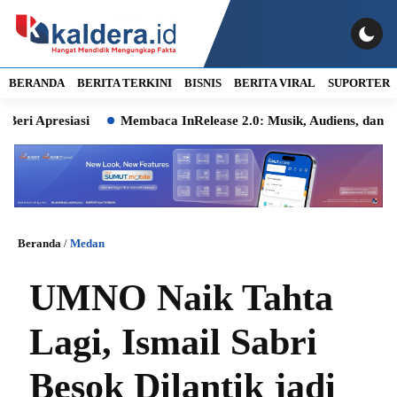
BERANDA
BERITA TERKINI
BISNIS
BERITA VIRAL
SUPORTER
presiasi
Membaca InRelease 2.0: Musik, Audiens, dan Ingatan
Beranda
/
Medan
UMNO Naik Tahta
Lagi, Ismail Sabri
Besok Dilantik jadi