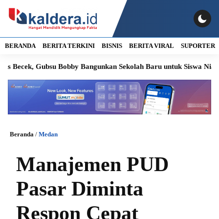
BERANDA
BERITA TERKINI
BISNIS
BERITA VIRAL
SUPORTER
Becek, Gubsu Bobby Bangunkan Sekolah Baru untuk Siswa Nias Utar
Beranda
/
Medan
Manajemen PUD
Pasar Diminta
Respon Cepat