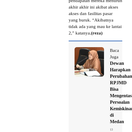
pendapatan mereka menurun
akhir akhir ini akibat akses
akses dan fasilitas pasar
yang buruk. “Akibatnya
tidak ada yang mau ke lantai
2,” katanya
.(reza)
Baca
Juga
Dewan
Harapkan
Perubaha
RPJMD
Bisa
Mengentas
Persoalan
Kemiskina
di
Medan
13