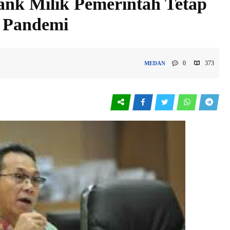
nk Milik Pemerintah Tetap
 Pandemi
0
373
MEDAN