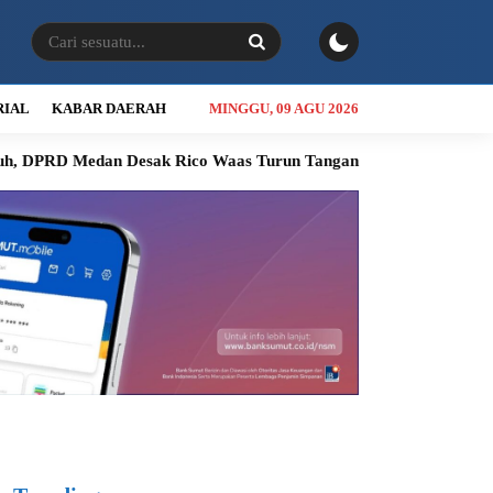
RIAL
KABAR DAERAH
MINGGU, 09 AGU 2026
edan Desak Rico Waas Turun Tangan
Jalan Sicanang Mangkrak