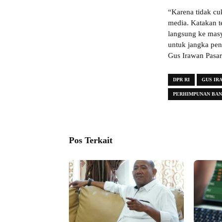
“Karena tidak cu
media. Katakan te
langsung ke masy
untuk jangka pen
Gus Irawan Pasar
DPR RI
GUS IR
PERHIMPUNAN BAN
Pos Terkait