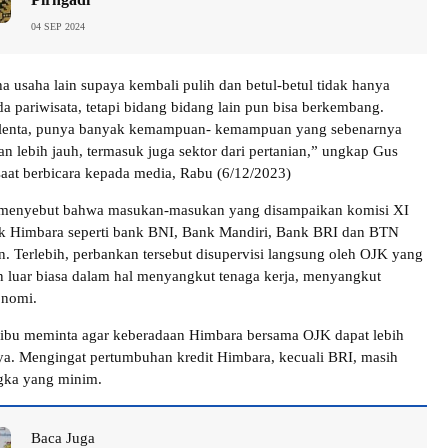
04 SEP 2024
a usaha lain supaya kembali pulih dan betul-betul tidak hanya
a pariwisata, tetapi bidang bidang lain pun bisa berkembang.
alenta, punya banyak kemampuan- kemampuan yang sebenarnya
n lebih jauh, termasuk juga sektor dari pertanian,” ungkap Gus
saat berbicara kepada media, Rabu (6/12/2023)
ia menyebut bahwa masukan-masukan yang disampaikan komisi XI
k Himbara seperti bank BNI, Bank Mandiri, Bank BRI dan BTN
n. Terlebih, perbankan tersebut disupervisi langsung oleh OJK yang
luar biasa dalam hal menyangkut tenaga kerja, menyangkut
onomi.
ribu meminta agar keberadaan Himbara bersama OJK dapat lebih
ya. Mengingat pertumbuhan kredit Himbara, kecuali BRI, masih
gka yang minim.
Baca Juga