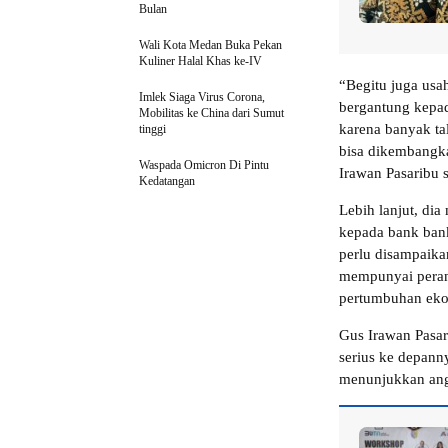
Bulan
Wali Kota Medan Buka Pekan
Kuliner Halal Khas ke-IV
“Begitu juga usah
Imlek Siaga Virus Corona,
bergantung kepad
Mobilitas ke China dari Sumut
karena banyak t
tinggi
bisa dikembangka
Waspada Omicron Di Pintu
Irawan Pasaribu 
Kedatangan
Lebih lanjut, d
kepada bank ban
perlu disampaika
mempunyai peran 
pertumbuhan ek
Gus Irawan Pasa
serius ke depann
menunjukkan an