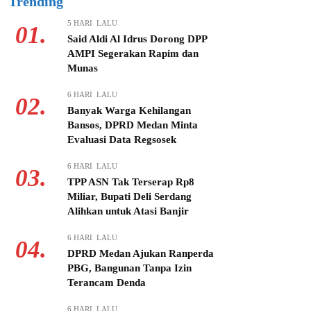
Trending
5 HARI LALU
01.
Said Aldi Al Idrus Dorong DPP
AMPI Segerakan Rapim dan
Munas
6 HARI LALU
02.
Banyak Warga Kehilangan
Bansos, DPRD Medan Minta
Evaluasi Data Regsosek
6 HARI LALU
03.
TPP ASN Tak Terserap Rp8
Miliar, Bupati Deli Serdang
Alihkan untuk Atasi Banjir
6 HARI LALU
04.
DPRD Medan Ajukan Ranperda
PBG, Bangunan Tanpa Izin
Terancam Denda
6 HARI LALU