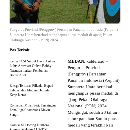
Pengurus Provinsi (Pengprov) Persatuan Panahan Indonesia (Perpani)
Sumatera Utara bertekad menghapus puasa medali di ajang Pekan
Olahraga Nasional (PON) 2024.
Pos Terkait
MEDAN,
kaldera.id –
Ketua PASI Sumut David Luther
Lubis Apresiasi Gubsu Bobby
Pengurus Provinsi
Nasution Terkait Pemberian
(Pengprov) Persatuan
Bonus Atlet
Panahan Indonesia (Perpani)
Energi Terkuras Pilkada, Bupati
Sumatera Utara bertekad
Labusel dan Madina Diminta
menghapus puasa medali di
Kerja Keras
ajang Pekan Olahraga
Roma dan Milan Seri, Persaingan
Nasional (PON) 2024.
Zona Liga Champions Makin
Mengingat, sudah 28 tahun
Sengit
cabor panahan Sumut puasa
medali yang terakhir kali
Komisi XI Dorong Himbara
Support Maksimal UMKM