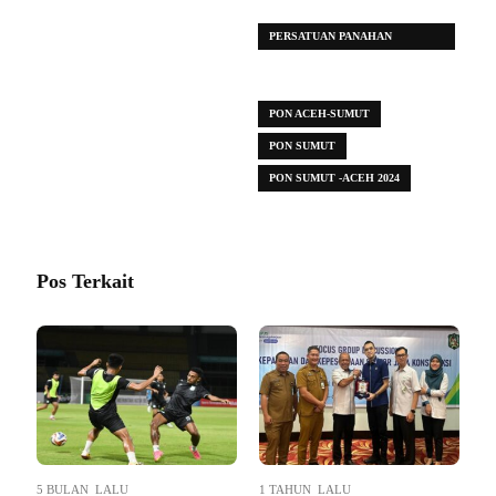
(PON) XXI ACEH-SUMUT 2024
PERSATUAN PANAHAN
INDONESIA (PERPANI)
SUMATERA UTARA
PON ACEH-SUMUT
PON SUMUT
PON SUMUT -ACEH 2024
Pos Terkait
5 BULAN LALU
1 TAHUN LALU