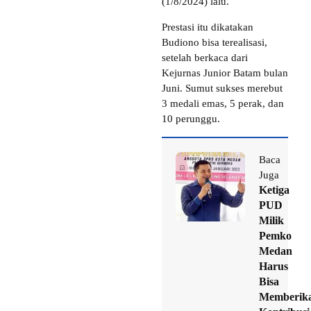
(1/8/2024) lalu.
Prestasi itu dikatakan
Budiono bisa terealisasi,
setelah berkaca dari
Kejurnas Junior Batam bulan
Juni. Sumut sukses merebut
3 medali emas, 5 perak, dan
10 perunggu.
Baca
Juga
Ketiga
PUD
Milik
Pemko
Medan
Harus
Bisa
Memberik