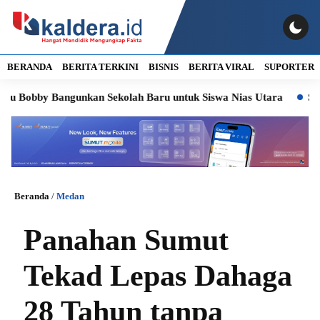
BERANDA
BERITA TERKINI
BISNIS
BERITA VIRAL
SUPORTER
by Bangunkan Sekolah Baru untuk Siswa Nias Utara
Soroti Kas
Beranda
/
Medan
Panahan Sumut
Tekad Lepas Dahaga
28 Tahun tanpa