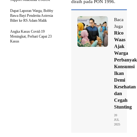
diraih pada PON 1996.
Dapat Laporan Warga, Bobby
Bawa Bayi Penderita Astresia
Baca
Bilier ke RS Adam Malik
Juga
Angka Kasus Covid-19
Rico
Meningkat, Perhari Capai 23
Waas
Kasus
Ajak
Warga
Perbanyak
Konsumsi
Ikan
Demi
Kesehatan
dan
Cegah
Stunting
20
JUL
2025