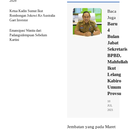
2026
Ketua Kadin Sumut Ikut
Baca
Rombongan Jokowi Ke Australia
Juga
Gaet Investor
Baru
4
Emansipasi Wanita dari
Padangsidempuan Sebelum
Bulan
Kartini
Jabat
Sekretaris
BPBD,
Mahfullah
Ikut
Lelang
Kabiro
Umum
Provsu
10
JUL
2021
Jembatan yang pada Maret