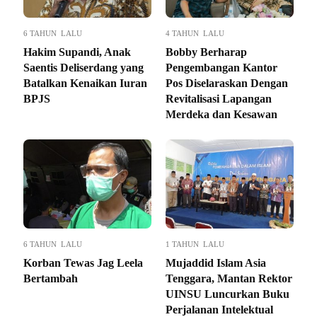
6 TAHUN LALU
4 TAHUN LALU
Hakim Supandi, Anak
Bobby Berharap
Saentis Deliserdang yang
Pengembangan Kantor
Batalkan Kenaikan Iuran
Pos Diselaraskan Dengan
BPJS
Revitalisasi Lapangan
Merdeka dan Kesawan
6 TAHUN LALU
1 TAHUN LALU
Korban Tewas Jag Leela
Mujaddid Islam Asia
Bertambah
Tenggara, Mantan Rektor
UINSU Luncurkan Buku
Perjalanan Intelektual