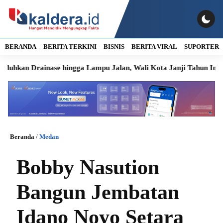
BERANDA
BERITA TERKINI
BISNIS
BERITA VIRAL
SUPORTER
rainase hingga Lampu Jalan, Wali Kota Janji Tahun Ini Diperbai
Beranda
/
Medan
Bobby Nasution
Bangun Jembatan
Idano Noyo Setara