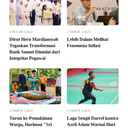
5 BULAN LALU
2 TAHUN LALU
Dirut Heru Mardiansyah
Lebih Dalam Melihat
Tegaskan Transformasi
Fenomena Inflasi
Bank Sumut Dimulai dari
Integritas Pegawai
5 TAHUN LALU
3 TAHUN LALU
Turun ke Pemukiman
Laga Sengit Darrel kontra
Warga, Harimau "Sri
Azril Adam Warnai Hari