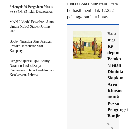
Lintas Polda Sumatera Utara
Sebanyak 89 Pengaduan Masuk
berhasil menindak 12.222
ke SP4N, 33 Telah Diselesaikan
pelanggaran lalu lintas.
MAN 2 Model Pekanbaru Juara
Umum NESO Student Online
2020
Baca
Juga
Bobby Nasution Siap Terapkan
Ke
Protokol Kesehatan Saat
Kampanye
depan
Pemko
Dengar Aspirasi Ojol, Bobby
Medan
Nasution Inisiasi Satgas
Pengawasan Demi Keadilan dan
Diminta
Keselamatan Pekerja
Siapkan
Area
Khusus
untuk
Posko
Pengungsi
Banjir
07
DES