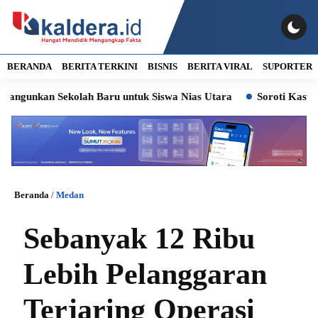
BERANDA
BERITA TERKINI
BISNIS
BERITA VIRAL
SUPORTER
kan Sekolah Baru untuk Siswa Nias Utara
Soroti Kasus Lurah P
Beranda
/
Medan
Sebanyak 12 Ribu
Lebih Pelanggaran
Terjaring Operasi