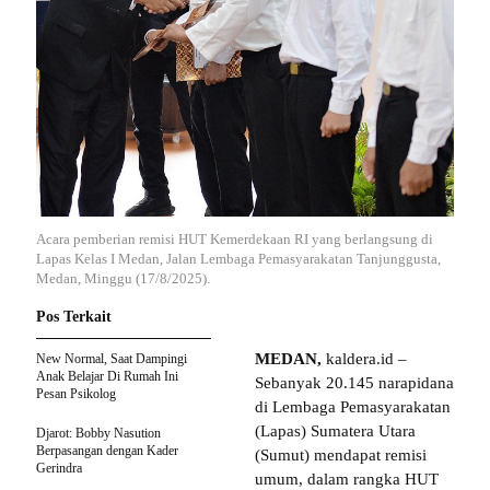
Acara pemberian remisi HUT Kemerdekaan RI yang berlangsung di
Lapas Kelas I Medan, Jalan Lembaga Pemasyarakatan Tanjunggusta,
Medan, Minggu (17/8/2025).
Pos Terkait
MEDAN,
kaldera.id –
New Normal, Saat Dampingi
Anak Belajar Di Rumah Ini
Sebanyak 20.145 narapidana
Pesan Psikolog
di Lembaga Pemasyarakatan
(Lapas) Sumatera Utara
Djarot: Bobby Nasution
Berpasangan dengan Kader
(Sumut) mendapat remisi
Gerindra
umum, dalam rangka HUT