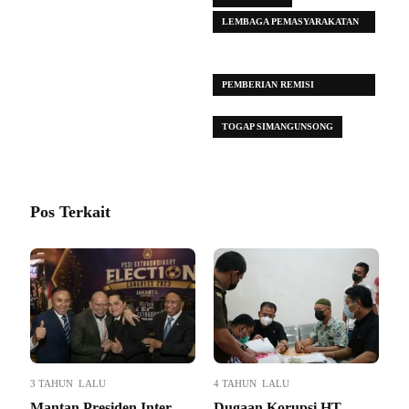
LEMBAGA PEMASYARAKATAN
(LAPAS) SUMATERA UTARA
(SUMUT)
PEMBERIAN REMISI
NARAPIDANA
TOGAP SIMANGUNSONG
Pos Terkait
3 TAHUN LALU
4 TAHUN LALU
Mantan Presiden Inter
Dugaan Korupsi HT,