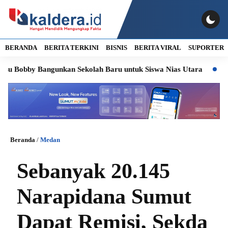
BERANDA
BERITA TERKINI
BISNIS
BERITA VIRAL
SUPORTER
bby Bangunkan Sekolah Baru untuk Siswa Nias Utara
Soroti Kas
Beranda
/
Medan
Sebanyak 20.145
Narapidana Sumut
Dapat Remisi, Sekda