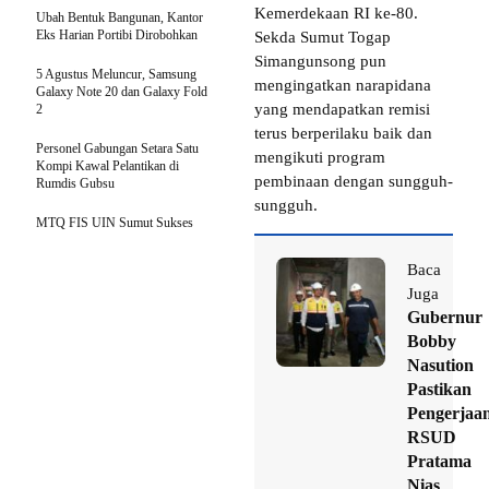
Kemerdekaan RI ke-80.
Ubah Bentuk Bangunan, Kantor
Eks Harian Portibi Dirobohkan
Sekda Sumut Togap
Simangunsong pun
5 Agustus Meluncur, Samsung
mengingatkan narapidana
Galaxy Note 20 dan Galaxy Fold
yang mendapatkan remisi
2
terus berperilaku baik dan
Personel Gabungan Setara Satu
mengikuti program
Kompi Kawal Pelantikan di
pembinaan dengan sungguh-
Rumdis Gubsu
sungguh.
MTQ FIS UIN Sumut Sukses
Baca
Juga
Gubernur
Bobby
Nasution
Pastikan
Pengerjaa
RSUD
Pratama
Nias