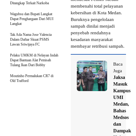
Ditangkap Terkait Narkoba
membenahi total pelayanan
kebersihan di Kota Medan.
Wagubsu dan Bupati Langkat
Dapat Penghargaan Dari MUI
Buruknya pengelolaan
Langkat
sampah dinilai menjadi
penyebab rendahnya
Tak Ada Nama Jose Valencia
kesadaran masyarakat
Dalam Daftar Skuat PSMS
Lawan Sriwijaya FC
membayar retribusi sampah.
Pelaku UMKM di Nelayan Indah
Dapat Bantuan Alat Pemisah
Baca
Tulang Ikan Dari Bobby
Juga
Moutinho Permalukan CR7 di
Jaksa
Old Trafford
Masuk
Kampus
UMI
Medan,
Bahas
Medsos
dan
Dampak