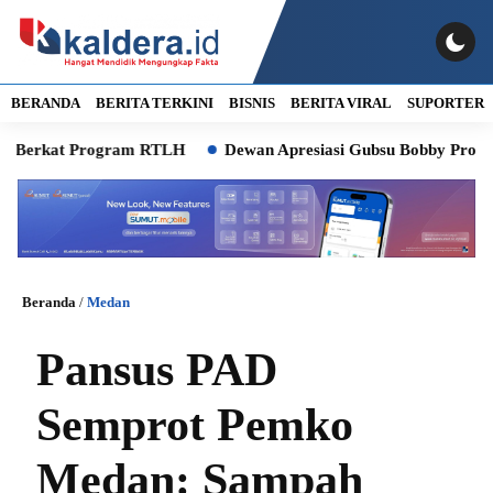
BERANDA
BERITA TERKINI
BISNIS
BERITA VIRAL
SUPORTER
rkat Program RTLH
Dewan Apresiasi Gubsu Bobby Program Ber
Beranda
/
Medan
Pansus PAD
Semprot Pemko
Medan: Sampah