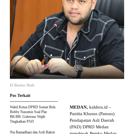
El Barino Shah
Pos Terkait
MEDAN,
kaldera.id –
Wakil Ketua DPRD Sumut Bela
Bobby Nasution Soal Plat
Panitia Khusus (Pansus)
BK/BB: Gubernur Wajib
Pendapatan Asli Daerah
Tingkatkan PAD
(PAD) DPRD Medan
Nia Ramadhani dan Ardi Bakrie
mendesak Pemko Medan