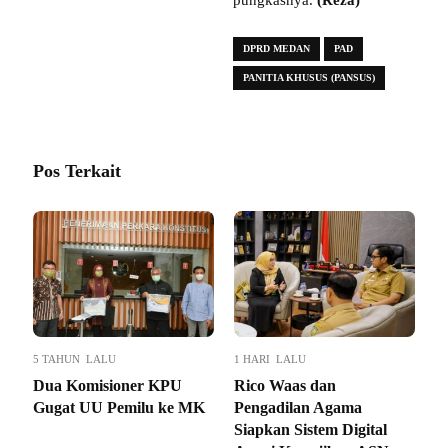
pungkasnya.
(Reza)
DPRD MEDAN
PAD
PANITIA KHUSUS (PANSUS)
Pos Terkait
5 TAHUN LALU
1 HARI LALU
Dua Komisioner KPU
Rico Waas dan
Gugat UU Pemilu ke MK
Pengadilan Agama
Siapkan Sistem Digital