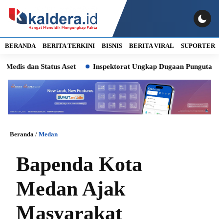
BERANDA
BERITA TERKINI
BISNIS
BERITA VIRAL
SUPORTER
dan Status Aset
Inspektorat Ungkap Dugaan Pungutan Liar, Lu
Beranda
/
Medan
Bapenda Kota
Medan Ajak
Masyarakat