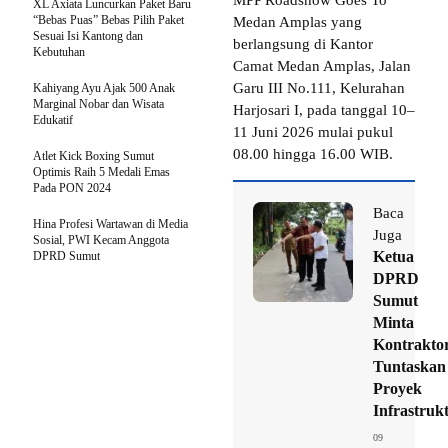
MPP Roadshow Goes To
XL Axiata Luncurkan Paket Baru
“Bebas Puas” Bebas Pilih Paket
Medan Amplas yang
Sesuai Isi Kantong dan
berlangsung di Kantor
Kebutuhan
Camat Medan Amplas, Jalan
Garu III No.111, Kelurahan
Kahiyang Ayu Ajak 500 Anak
Marginal Nobar dan Wisata
Harjosari I, pada tanggal 10–
Edukatif
11 Juni 2026 mulai pukul
08.00 hingga 16.00 WIB.
Atlet Kick Boxing Sumut
Optimis Raih 5 Medali Emas
Pada PON 2024
Baca
Hina Profesi Wartawan di Media
Juga
Sosial, PWI Kecam Anggota
Ketua
DPRD Sumut
DPRD
Sumut
Minta
Kontrakto
Tuntaskan
Proyek
Infrastruk
09