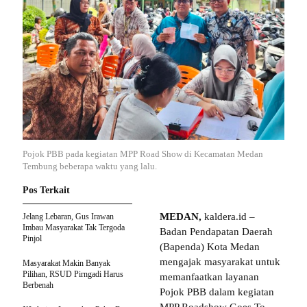
Pojok PBB pada kegiatan MPP Road Show di Kecamatan Medan
Tembung beberapa waktu yang lalu.
Pos Terkait
MEDAN,
kaldera.id –
Jelang Lebaran, Gus Irawan
Imbau Masyarakat Tak Tergoda
Badan Pendapatan Daerah
Pinjol
(Bapenda) Kota Medan
mengajak masyarakat untuk
Masyarakat Makin Banyak
Pilihan, RSUD Pirngadi Harus
memanfaatkan layanan
Berbenah
Pojok PBB dalam kegiatan