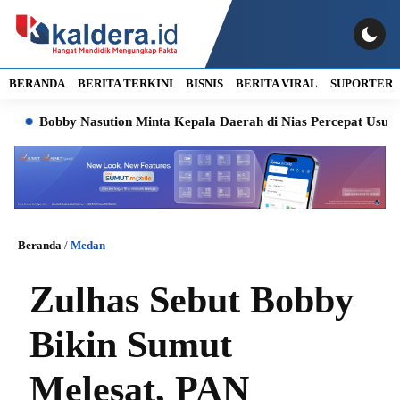
BERANDA
BERITA TERKINI
BISNIS
BERITA VIRAL
SUPORTER
obby Nasution Minta Kepala Daerah di Nias Percepat Usulan BKP 
Beranda
/
Medan
Zulhas Sebut Bobby
Bikin Sumut
Melesat, PAN