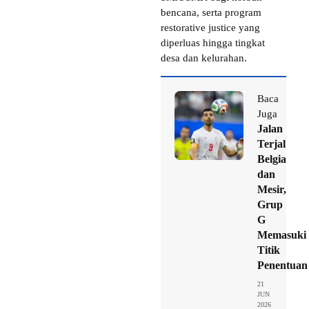
bencana, serta program
restorative justice yang
diperluas hingga tingkat
desa dan kelurahan.
Baca
Juga
Jalan
Terjal
Belgia
dan
Mesir,
Grup
G
Memasuki
Titik
Penentuan
21
JUN
2026