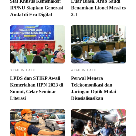
Staf Khusus Kemenaker:
Luar Biasa, Arab Saudi
IPPNU Siapkan Generasi
Benamkan Lionel Messi cs
Andal di Era Digital
2-1
3 TAHUN LALU
4 TAHUN LALU
LPDS dan STIKP Awali
Perwal Menera
Kemeriahan HPN 2023 di
Telekomonikasi dan
Sumut, Gelar Seminar
Jaringan Optik Mulai
Literasi
Disosialisasikan