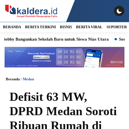
BERANDA
BERITA TERKINI
BISNIS
BERITA VIRAL
SUPORTER
angunkan Sekolah Baru untuk Siswa Nias Utara
Soroti Kasus L
Beranda
/
Medan
Defisit 63 MW,
DPRD Medan Soroti
Ribuan Rumah di