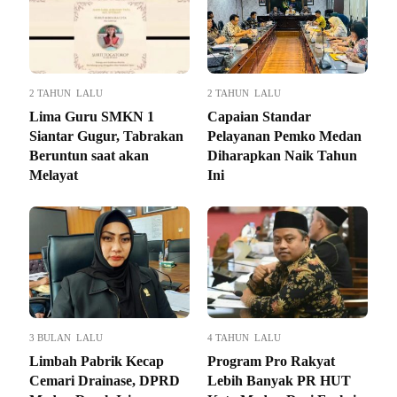
2 TAHUN LALU
2 TAHUN LALU
Lima Guru SMKN 1
Capaian Standar
Siantar Gugur, Tabrakan
Pelayanan Pemko Medan
Beruntun saat akan
Diharapkan Naik Tahun
Melayat
Ini
3 BULAN LALU
4 TAHUN LALU
Limbah Pabrik Kecap
Program Pro Rakyat
Cemari Drainase, DPRD
Lebih Banyak PR HUT