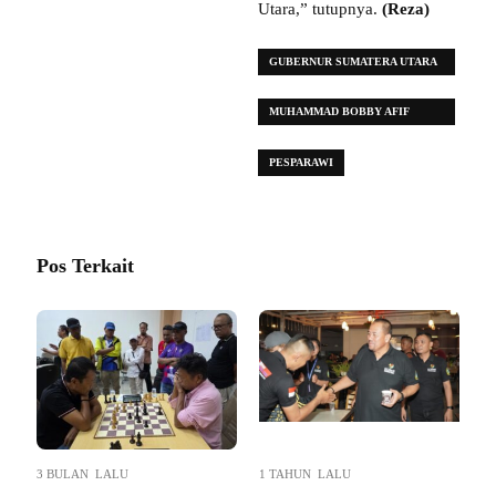
Utara,” tutupnya.
(Reza)
GUBERNUR SUMATERA UTARA
(SUMUT)
MUHAMMAD BOBBY AFIF
NASUTION
PESPARAWI
Pos Terkait
3 BULAN LALU
1 TAHUN LALU