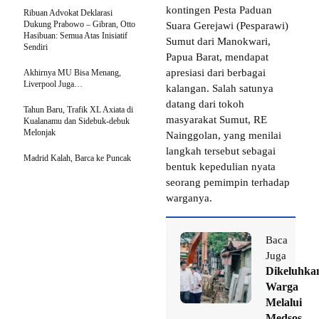
kontingen Pesta Paduan
Ribuan Advokat Deklarasi
Dukung Prabowo – Gibran, Otto
Suara Gerejawi (Pesparawi)
Hasibuan: Semua Atas Inisiatif
Sumut dari Manokwari,
Sendiri
Papua Barat, mendapat
apresiasi dari berbagai
Akhirnya MU Bisa Menang,
Liverpool Juga…
kalangan. Salah satunya
datang dari tokoh
Tahun Baru, Trafik XL Axiata di
masyarakat Sumut, RE
Kualanamu dan Sidebuk-debuk
Melonjak
Nainggolan, yang menilai
langkah tersebut sebagai
Madrid Kalah, Barca ke Puncak
bentuk kepedulian nyata
seorang pemimpin terhadap
warganya.
Baca
Juga
Dikeluhka
Warga
Melalui
Medsos,