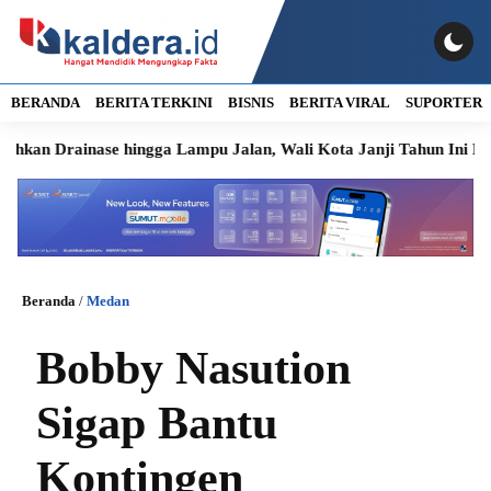
BERANDA
BERITA TERKINI
BISNIS
BERITA VIRAL
SUPORTER
inase hingga Lampu Jalan, Wali Kota Janji Tahun Ini Diperbaiki
Beranda
/
Medan
Bobby Nasution
Sigap Bantu
Kontingen