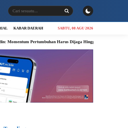
RIAL
KABAR DAERAH
SABTU, 08 AGU 2026
 Pertumbuhan Harus Dijaga Hingga Akhir Tahun
Dari Seminar