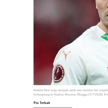
Brahim Diaz tetap menjadi salah satu andalan lini teng
berlangsung di Stadion Houston, Minggu (5/7/2026). Fo
Pos Terkait