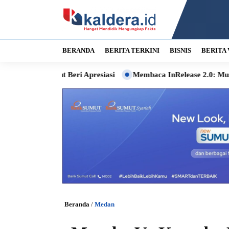
BERANDA
BERITA TERKINI
BISNIS
BERITA 
ut Beri Apresiasi
Membaca InRelease 2.0: Musik, Audiens, da
Beranda
/
Medan