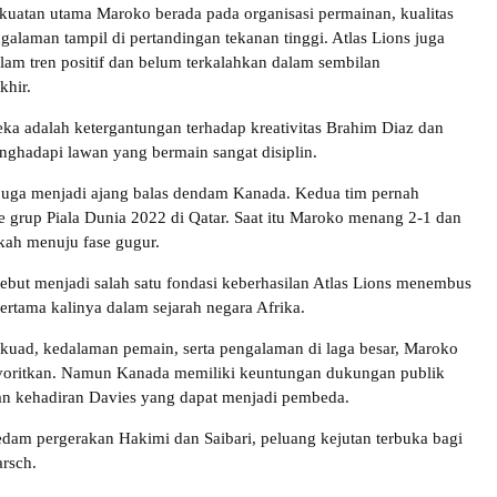
ekuatan utama Maroko berada pada organisasi permainan, kualitas
galaman tampil di pertandingan tekanan tinggi. Atlas Lions juga
lam tren positif dan belum terkalahkan dalam sembilan
khir.
a adalah ketergantungan terhadap kreativitas Brahim Diaz dan
enghadapi lawan yang bermain sangat disiplin.
 juga menjadi ajang balas dendam Kanada. Kedua tim pernah
e grup Piala Dunia 2022 di Qatar. Saat itu Maroko menang 2-1 dan
kah menuju fase gugur.
but menjadi salah satu fondasi keberhasilan Atlas Lions menembus
ertama kalinya dalam sejarah negara Afrika.
 skuad, kedalaman pemain, serta pengalaman di laga besar, Maroko
favoritkan. Namun Kanada memiliki keuntungan dukungan publik
an kehadiran Davies yang dapat menjadi pembeda.
am pergerakan Hakimi dan Saibari, peluang kejutan terbuka bagi
rsch.