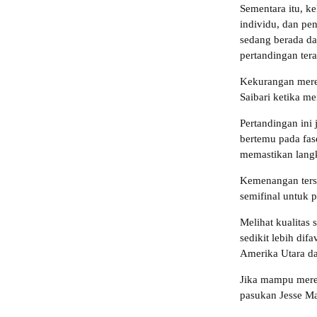
Sementara itu, k
individu, dan pen
sedang berada da
pertandingan tera
Kekurangan merek
Saibari ketika m
Pertandingan ini
bertemu pada fas
memastikan lang
Kemenangan terse
semifinal untuk p
Melihat kualitas
sedikit lebih di
Amerika Utara d
Jika mampu mered
pasukan Jesse Ma