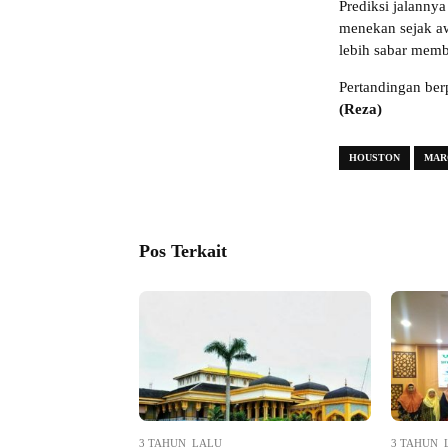
Prediksi jalanny
menekan sejak a
lebih sabar memb
Pertandingan berp
(Reza)
HOUSTON
MAR
Pos Terkait
3 TAHUN LALU
3 TAHUN 