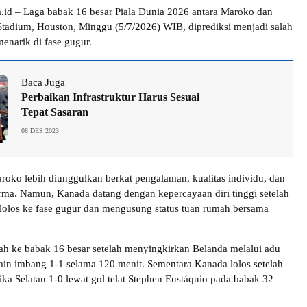
.id – Laga babak 16 besar Piala Dunia 2026 antara Maroko dan
adium, Houston, Minggu (5/7/2026) WIB, diprediksi menjadi salah
menarik di fase gugur.
Baca Juga
Perbaikan Infrastruktur Harus Sesuai
Tepat Sasaran
08 DES 2023
aroko lebih diunggulkan berkat pengalaman, kualitas individu, dan
orma. Namun, Kanada datang dengan kepercayaan diri tinggi setelah
 lolos ke fase gugur dan mengusung status tuan rumah bersama
h ke babak 16 besar setelah menyingkirkan Belanda melalui adu
main imbang 1-1 selama 120 menit. Sementara Kanada lolos setelah
ka Selatan 1-0 lewat gol telat Stephen Eustáquio pada babak 32