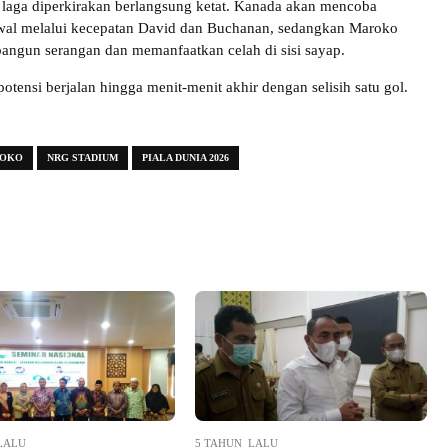
a laga diperkirakan berlangsung ketat. Kanada akan mencoba
wal melalui kecepatan David dan Buchanan, sedangkan Maroko
angun serangan dan memanfaatkan celah di sisi sayap.
otensi berjalan hingga menit-menit akhir dengan selisih satu gol.
OKO
NRG STADIUM
PIALA DUNIA 2026
LALU
5 TAHUN LALU