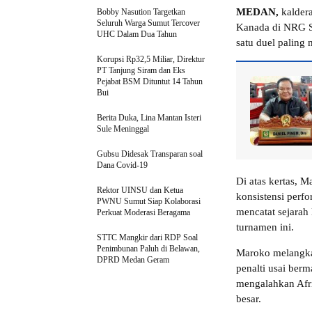
MEDAN,
kaldera
Bobby Nasution Targetkan
Seluruh Warga Sumut Tercover
Kanada di NRG St
UHC Dalam Dua Tahun
satu duel paling 
Korupsi Rp32,5 Miliar, Direktur
PT Tanjung Siram dan Eks
Pejabat BSM Dituntut 14 Tahun
Bui
Berita Duka, Lina Mantan Isteri
Sule Meninggal
Gubsu Didesak Transparan soal
Dana Covid-19
Di atas kertas, M
Rektor UINSU dan Ketua
konsistensi perf
PWNU Sumut Siap Kolaborasi
mencatat sejarah
Perkuat Moderasi Beragama
turnamen ini.
STTC Mangkir dari RDP Soal
Penimbunan Paluh di Belawan,
Maroko melangka
DPRD Medan Geram
penalti usai ber
mengalahkan Afri
besar.