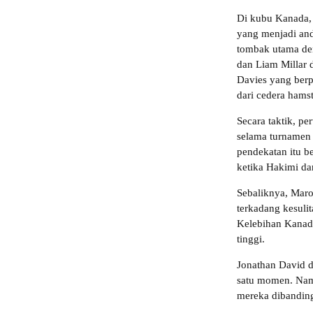
Di kubu Kanada,
yang menjadi an
tombak utama de
dan Liam Millar 
Davies yang berp
dari cedera hamst
Secara taktik, pe
selama turnamen 
pendekatan itu b
ketika Hakimi da
Sebaliknya, Maro
terkadang kesuli
Kelebihan Kanada 
tinggi.
Jonathan David 
satu momen. Nam
mereka dibandin