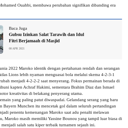
 Mohamed Ouahbi, membawa perubahan signifikan dibanding era
Baca Juga
Gubsu Izinkan Salat Tarawih dan Idul
Fitri Berjamaah di Masjid
08 APR 2021
Dunia 2022 Maroko identik dengan pertahanan rendah dan serangan
i Atlas Lions lebih nyaman menguasai bola melalui skema 4-2-3-1
erubah menjadi 4-2-2-2 saat menyerang. Fokus permainan berada di
dihuni kapten Achraf Hakimi, sementara Brahim Diaz dan Ismael
motor kreativitas di belakang penyerang utama.
pemain yang paling patut diwaspadai. Gelandang serang yang baru
n Bayern Munchen itu mencetak gol dalam seluruh pertandingan
enjadi penentu kemenangan Maroko saat adu penalti melawan
itu, Maroko masih memiliki Yassine Bounou yang tampil luar biasa di
menjadi salah satu kiper terbaik turnamen sejauh ini.