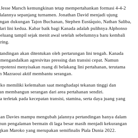
 Jesse Marsch kemungkinan tetap mempertahankan formasi 4-4-2
dalannya sepanjang turnamen. Jonathan David menjadi ujung
ngan dukungan Tajon Buchanan, Stephen Eustáquio, Nathan Saliba,
dari lini kedua. Kabar baik bagi Kanada adalah pulihnya Alphonso
eluang tampil sejak menit awal setelah sebelumnya baru kembali
ring.
rtandingan akan ditentukan oleh pertarungan lini tengah. Kanada
mengandalkan agresivitas pressing dan transisi cepat. Namun
erpotensi menyisakan ruang di belakang lini pertahanan, terutama
n Mazraoui aktif membantu serangan.
ko memiliki kelemahan saat menghadapi tekanan tinggi dan
tan membangun serangan dari area pertahanan sendiri.
terletak pada kecepatan transisi, stamina, serta daya juang yang
dan Davies mampu mengubah jalannya pertandingan hanya dalam
un pengalaman bermain di laga besar masih menjadi kekurangan
gkan Maroko yang merupakan semifinalis Piala Dunia 2022.