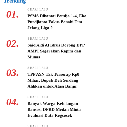
Trending
6 HARI LALU
01.
PSMS Dibantai Persija 1-4, Eko
Purdjianto Fokus Benahi Tim
Jelang Liga 2
4 HARI LALU
02.
Said Aldi Al Idrus Dorong DPP
AMPI Segerakan Rapim dan
Munas
5 HARI LALU
03.
TPP ASN Tak Terserap Rp8
Miliar, Bupati Deli Serdang
Alihkan untuk Atasi Banjir
5 HARI LALU
04.
Banyak Warga Kehilangan
Bansos, DPRD Medan Minta
Evaluasi Data Regsosek
5 HARI LALU