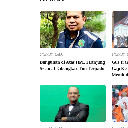
2 TAHUN LALU
1 TAHUN 
Bangunan di Atas HPL 1Tanjung
Gus Ir
Selamat Dibongkar Tim Terpadu
Gaji Ke
Membut