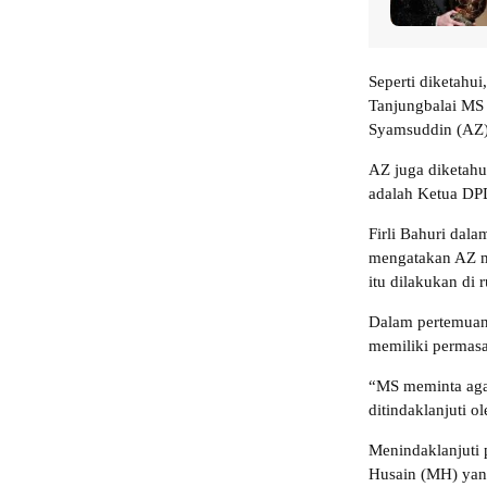
Seperti diketahui
Tanjungbalai MS 
Syamsuddin (AZ)
AZ juga diketah
adalah Ketua DPD
Firli Bahuri dala
mengatakan AZ m
itu dilakukan di
Dalam pertemuan
memiliki permasa
“MS meminta agar
ditindaklanjuti o
Menindaklanjuti
Husain (MH) yan