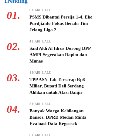
Trending
6 HARI LALU
01.
PSMS Dibantai Persija 1-4, Eko
Purdjianto Fokus Benahi Tim
Jelang Liga 2
4 HARI LALU
02.
Said Aldi Al Idrus Dorong DPP
AMPI Segerakan Rapim dan
Munas
4 HARI LALU
03.
TPP ASN Tak Terserap Rp8
Miliar, Bupati Deli Serdang
Alihkan untuk Atasi Banjir
5 HARI LALU
04.
Banyak Warga Kehilangan
Bansos, DPRD Medan Minta
Evaluasi Data Regsosek
6 HARI LALU