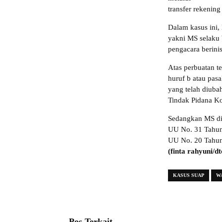
transfer rekenin
Dalam kasus ini,
yakni MS selaku 
pengacara berini
Atas perbuatan t
huruf b atau pa
yang telah diub
Tindak Pidana Ko
Sedangkan MS dis
UU No. 31 Tahun
UU No. 20 Tahun
(finta rahyuni/dt
KASUS SUAP
W
Pos Terkait