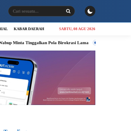
RIAL
KABAR DAERAH
SABTU, 08 AGU 2026
alkan Pola Birokrasi Lama
Kolaborasi Bobby Nasution dan DPR