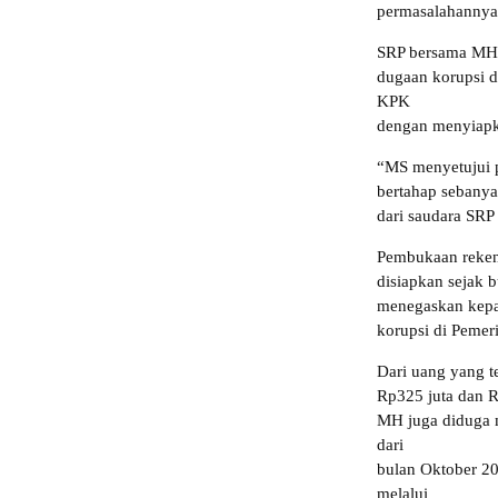
permasalahannya
SRP bersama MH 
dugaan korupsi di
KPK
dengan menyiapka
“MS menyetujui 
bertahap sebanya
dari saudara SRP
Pembukaan reken
disiapkan sejak b
menegaskan kepa
korupsi di Pemer
Dari uang yang t
Rp325 juta dan R
MH juga diduga m
dari
bulan Oktober 20
melalui