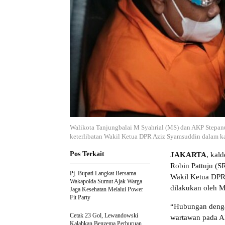
Walikota Tanjungbalai M Syahrial (MS) dan AKP Stepan
keterlibatan Wakil Ketua DPR Aziz Syamsuddin dalam ka
Pos Terkait
JAKARTA
, kal
Robin Pattuju (S
Pj. Bupati Langkat Bersama
Wakil Ketua DPR 
Wakapolda Sumut Ajak Warga
dilakukan oleh M
Jaga Kesehatan Melalui Power
Fit Party
“Hubungan denga
Cetak 23 Gol, Lewandowski
wartawan pada A
Kalahkan Benzema Perburuan