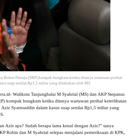
us Robin Pattuju (SRP) kompak bungkam ketika ditanya wartawan perihal
sus suap senilai Rp1,5 miliar yang dilakukan oleh MS.
dera.id- Walikota Tanjungbalai M Syahrial (MS) dan AKP Stepanus
RP) kompak bungkam ketika ditanya wartawan perihal keterlibatan
Aziz Syamsuddin dalam kasus suap senilai Rp1,5 miliar yang
S.
n Azis apa? Sudah berapa lama kenal dengan Azis?” tanya
KP Robin dan M Syahrial selepas menjalani pemeriksaan di KPK,