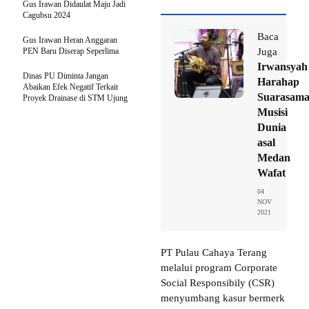
Gus Irawan Didaulat Maju Jadi
Cagubsu 2024
Baca
Gus Irawan Heran Anggaran
PEN Baru Diserap Seperlima
Juga
Irwansyah
Dinas PU Diminta Jangan
Harahap
Abaikan Efek Negatif Terkait
Suarasama
Proyek Drainase di STM Ujung
Musisi
Dunia
asal
Medan
Wafat
04
NOV
2021
PT Pulau Cahaya Terang
melalui program Corporate
Social Responsibily (CSR)
menyumbang kasur bermerk