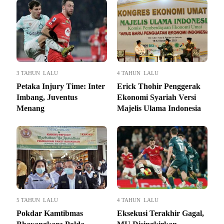
3 TAHUN LALU
4 TAHUN LALU
Petaka Injury Time: Inter
Erick Thohir Penggerak
Imbang, Juventus
Ekonomi Syariah Versi
Menang
Majelis Ulama Indonesia
5 TAHUN LALU
4 TAHUN LALU
Pokdar Kamtibmas
Eksekusi Terakhir Gagal,