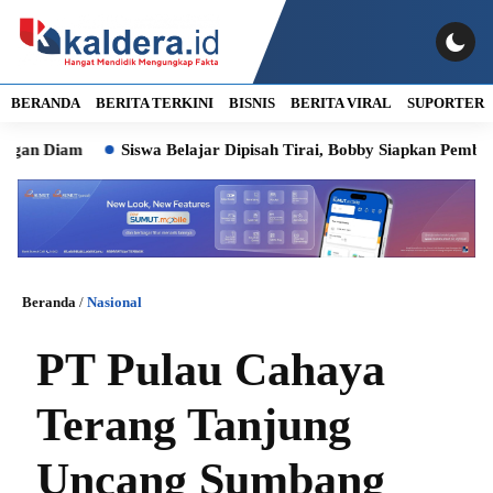
BERANDA
BERITA TERKINI
BISNIS
BERITA VIRAL
SUPORTER
Diam
Siswa Belajar Dipisah Tirai, Bobby Siapkan Pembangunan
Beranda
/
Nasional
PT Pulau Cahaya
Terang Tanjung
Uncang Sumbang