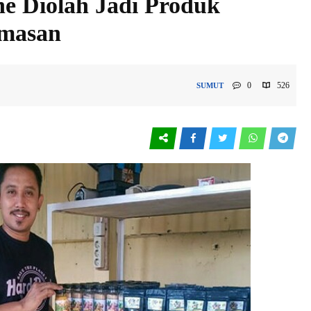
e Diolah Jadi Produk
masan
0
526
SUMUT