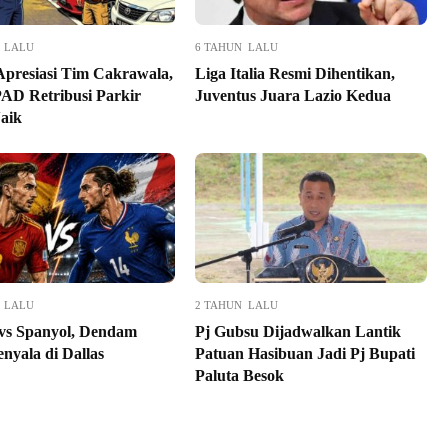
 LALU
6 TAHUN LALU
presiasi Tim Cakrawala,
Liga Italia Resmi Dihentikan,
PAD Retribusi Parkir
Juventus Juara Lazio Kedua
aik
 LALU
2 TAHUN LALU
 vs Spanyol, Dendam
Pj Gubsu Dijadwalkan Lantik
nyala di Dallas
Patuan Hasibuan Jadi Pj Bupati
Paluta Besok