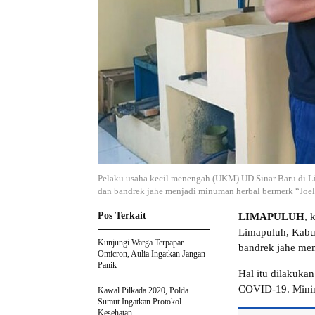
Pelaku usaha kecil menengah (UKM) UD Sinar Baru di L
dan bandrek jahe menjadi minuman herbal bermerk “Joel
Pos Terkait
LIMAPULUH
, 
Limapuluh, Kabu
Kunjungi Warga Terpapar
bandrek jahe men
Omicron, Aulia Ingatkan Jangan
Panik
Hal itu dilakuka
COVID-19. Minima
Kawal Pilkada 2020, Polda
Sumut Ingatkan Protokol
Kesehatan