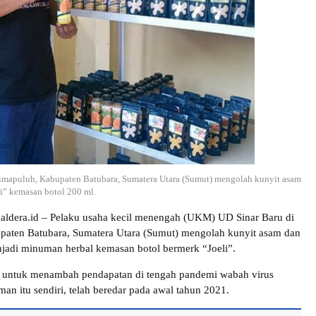
imapuluh, Kabupaten Batubara, Sumatera Utara (Sumut) mengolah kunyit asam
i” kemasan botol 200 ml.
kaldera.id – Pelaku usaha kecil menengah (UKM) UD Sinar Baru di
paten Batubara, Sumatera Utara (Sumut) mengolah kunyit asam dan
jadi minuman herbal kemasan botol bermerk “Joeli”.
n untuk menambah pendapatan di tengah pandemi wabah virus
n itu sendiri, telah beredar pada awal tahun 2021.