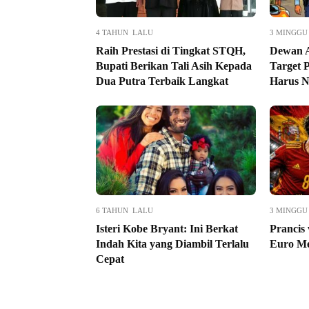
4 TAHUN LALU
3 MINGGU
Raih Prestasi di Tingkat STQH,
Dewan A
Bupati Berikan Tali Asih Kepada
Target 
Dua Putra Terbaik Langkat
Harus N
6 TAHUN LALU
3 MINGGU
Isteri Kobe Bryant: Ini Berkat
Prancis
Indah Kita yang Diambil Terlalu
Euro Me
Cepat