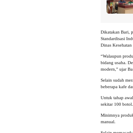
Dikatakan Bari, p
Standardisasi In
Dinas Kesehatan 
“Walaupun produk
bidang usaha. De
modern,” ujar Bar
Selain sudah mer
beberapa kafe da
Untuk tahap awa
sekitar 100 botol.
Minimnya produks
manual.
Selain memasarka