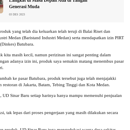
Langkat di Masa Depan Ada di Tangan
Generasi Muda
03 DES 2023
roduk yang telah dia keluarkan telah teruji di Balai Riset dan
dustri Medan (Baristand Industri Medan) serta mendapatkan izin PIRT
(Dinkes) Batubara.
 kita masih kecil, namun perizinan ini sangat penting dalam
ngan adanya izin ini, produk saya semakin matang menembus pasar
i.
ambah ke pasar Batubara, produk tersebut juga telah menjajakki
n restoran di Jakarta, Batam, Tebing Tinggi dan Kota Medan.
l, UD Sinar Baru setiap harinya hanya mampu memenuhi penjualan
i, tak lepas dari proses pengerjaan yang masih dilakukan secara
n produk, UD Sinar Baru juga mengedukasi warga desa sekitar