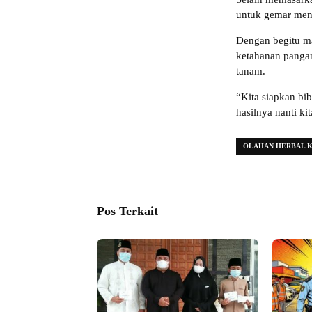
untuk gemar men
Dengan begitu m
ketahanan panga
tanam.
“Kita siapkan bi
hasilnya nanti ki
OLAHAN HERBAL 
Pos Terkait