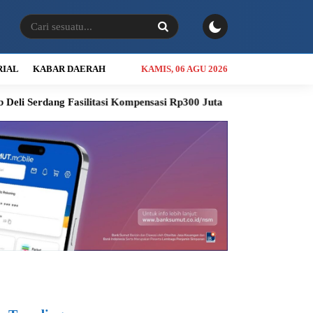
RIAL
KABAR DAERAH
KAMIS, 06 AGU 2026
silitasi Kompensasi Rp300 Juta
RSUD Thomsen Diproyeksikan J