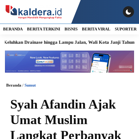
BERANDA
BERITA TERKINI
BISNIS
BERITA VIRAL
SUPORTER
n Drainase hingga Lampu Jalan, Wali Kota Janji Tahun Ini Diper
Beranda
/
Sumut
Syah Afandin Ajak
Umat Muslim
Langkat Perbanyak