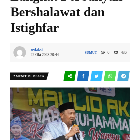
Bershalawat dan
Istighfar
redaksi
0
436
SUMUT
22 Okt 2023 20:44
2 MENIT MEMBACA