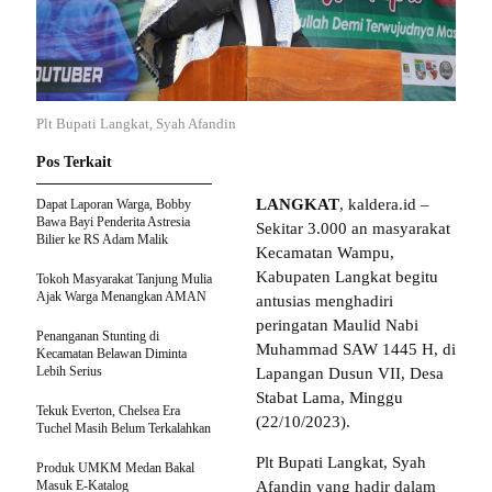
Plt Bupati Langkat, Syah Afandin
Pos Terkait
LANGKAT
, kaldera.id –
Dapat Laporan Warga, Bobby
Bawa Bayi Penderita Astresia
Sekitar 3.000 an masyarakat
Bilier ke RS Adam Malik
Kecamatan Wampu,
Kabupaten Langkat begitu
Tokoh Masyarakat Tanjung Mulia
Ajak Warga Menangkan AMAN
antusias menghadiri
peringatan Maulid Nabi
Penanganan Stunting di
Muhammad SAW 1445 H, di
Kecamatan Belawan Diminta
Lebih Serius
Lapangan Dusun VII, Desa
Stabat Lama, Minggu
Tekuk Everton, Chelsea Era
(22/10/2023).
Tuchel Masih Belum Terkalahkan
Plt Bupati Langkat, Syah
Produk UMKM Medan Bakal
Masuk E-Katalog
Afandin yang hadir dalam