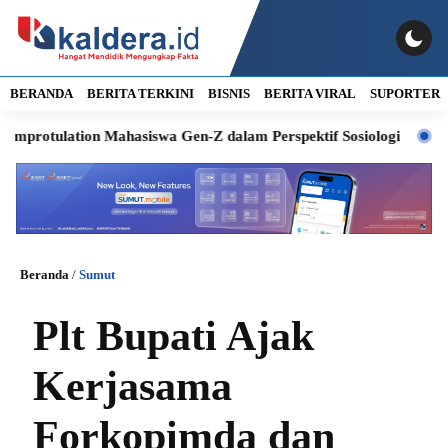
BERANDA
BERITA TERKINI
BISNIS
BERITA VIRAL
SUPORTER
ation Mahasiswa Gen-Z dalam Perspektif Sosiologi
QRESTO Jad
Beranda
/
Sumut
Plt Bupati Ajak
Kerjasama
Forkopimda dan