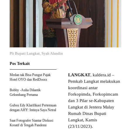
Plt Bupati Langkat, Syah Afandin
Pos Terkait
LANGKAT
, kaldera.id –
Medan tak Bisa Pungut Pajak
Hotel OYO dan RedDoorz
Pemkab Langkat melakukan
koordinasi antar
Bobby -Aulia Dilantik
Forkopimda, Forkopimcam
Gelombang Pertama
dan 3 Pilar se-Kabupaten
Gubsu Edy Klarifikasi Pertemuan
Langkat di Jentera Malay
dengan AHY: Intinya Saya Netral
Rumah Dinas Bupati
Langkat, Kamis
Saat Fotografer Siantar Diskusi
Kreatif di Tengah Pandemi
(23/11/2023).