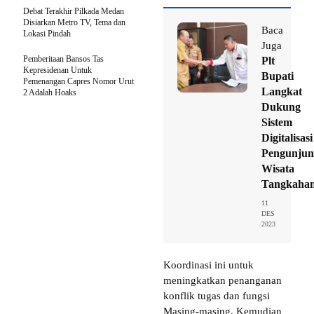
Debat Terakhir Pilkada Medan
Disiarkan Metro TV, Tema dan
Baca
Lokasi Pindah
Juga
Pemberitaan Bansos Tas
Plt
Kepresidenan Untuk
Bupati
Pemenangan Capres Nomor Urut
Langkat
2 Adalah Hoaks
Dukung
Sistem
Digitalisasi
Pengunjun
Wisata
Tangkaha
11
DES
2023
Koordinasi ini untuk
meningkatkan penanganan
konflik tugas dan fungsi
Masing-masing. Kemudian