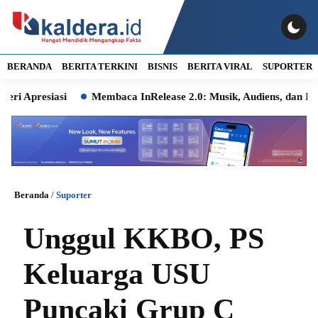
BERANDA
BERITA TERKINI
BISNIS
BERITA VIRAL
SUPORTER
esiasi
Membaca InRelease 2.0: Musik, Audiens, dan Ingatan K
Beranda
/
Suporter
Unggul KKBO, PS
Keluarga USU
Puncaki Grup C