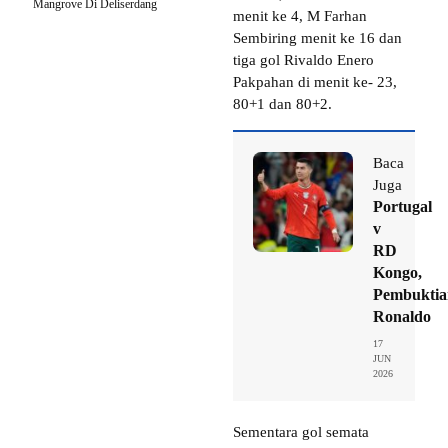
Mangrove Di Deliserdang
menit ke 4, M Farhan
Sembiring menit ke 16 dan
tiga gol Rivaldo Enero
Pakpahan di menit ke- 23,
80+1 dan 80+2.
Baca
Juga
Portugal
v
RD
Kongo,
Pembuktia
Ronaldo
17
JUN
2026
Sementara gol semata