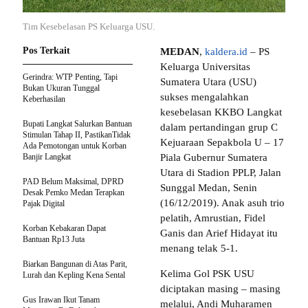
Tim Kesebelasan PS Keluarga USU.
Pos Terkait
MEDAN
,
kaldera.id
– PS
Keluarga Universitas
Gerindra: WTP Penting, Tapi
Sumatera Utara (USU)
Bukan Ukuran Tunggal
sukses mengalahkan
Keberhasilan
kesebelasan KKBO Langkat
Bupati Langkat Salurkan Bantuan
dalam pertandingan grup C
Stimulan Tahap II, PastikanTidak
Kejuaraan Sepakbola U – 17
Ada Pemotongan untuk Korban
Banjir Langkat
Piala Gubernur Sumatera
Utara di Stadion PPLP, Jalan
PAD Belum Maksimal, DPRD
Sunggal Medan, Senin
Desak Pemko Medan Terapkan
(16/12/2019). Anak asuh trio
Pajak Digital
pelatih, Amrustian, Fidel
Korban Kebakaran Dapat
Ganis dan Arief Hidayat itu
Bantuan Rp13 Juta
menang telak 5-1.
Biarkan Bangunan di Atas Parit,
Kelima Gol PSK USU
Lurah dan Kepling Kena Sental
diciptakan masing – masing
Gus Irawan Ikut Tanam
melalui, Andi Muharamen