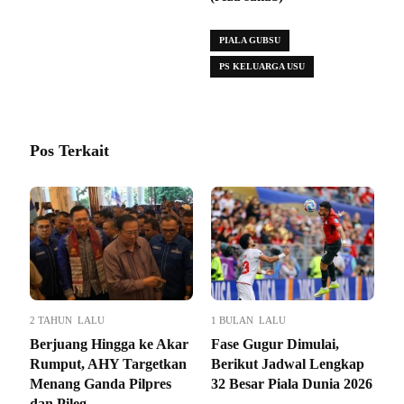
PIALA GUBSU
PS KELUARGA USU
Pos Terkait
2 TAHUN LALU
1 BULAN LALU
Berjuang Hingga ke Akar
Fase Gugur Dimulai,
Rumput, AHY Targetkan
Berikut Jadwal Lengkap
Menang Ganda Pilpres
32 Besar Piala Dunia 2026
dan Pileg