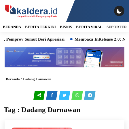
BERANDA
BERITA TERKINI
BISNIS
BERITA VIRAL
SUPORTER
 Pemprov Sumut Beri Apresiasi
Membaca InRelease 2.0: Musik
Beranda
/
Dadang Darnawan
Tag : Dadang Darnawan