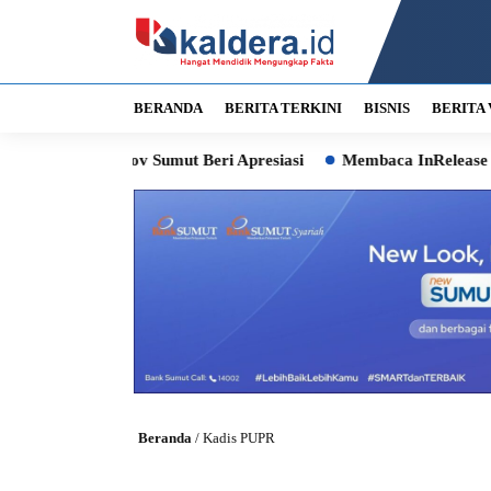
BERANDA
BERITA TERKINI
BISNIS
BERITA 
, Pemprov Sumut Beri Apresiasi
Membaca InRelease 2.0: Mus
Beranda
/
Kadis PUPR