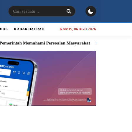
RIAL
KABAR DAERAH
KAMIS, 06 AGU 2026
intah Memahami Persoalan Masyarakat
Gerak Cepat Bobby, Ba