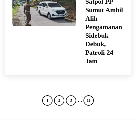
Satpol PP
Sumut Ambil
Alih
Pengamanan
Sidebuk
Debuk,
Patroli 24
Jam
…
1
2
3
11