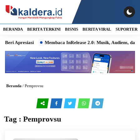
BERANDA
BERITA TERKINI
BISNIS
BERITA VIRAL
SUPORTER
presiasi
Membaca InRelease 2.0: Musik, Audiens, dan Ingatan
Beranda
/
Pemprovsu
Tag : Pemprovsu