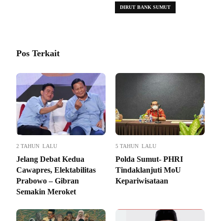
DIRUT BANK SUMUT
Pos Terkait
2 TAHUN LALU
5 TAHUN LALU
Jelang Debat Kedua
Polda Sumut- PHRI
Cawapres, Elektabilitas
Tindaklanjuti MoU
Prabowo – Gibran
Kepariwisataan
Semakin Meroket