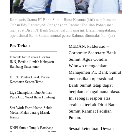
Komisaris Utama PT Bank Sumut Brata Kesuma (kiri), saat bersama
Gubsu Edy Rahmayadi (tengah) dan Rahmat Fadillah Pohan saat
menjabat Dirut PT Bank Sumut belum lama ini. Brata mengatakan,
operasional Bank Sumut normal pasca Rahmat dinonaktifkan.(ist)
Pos Terkait
MEDAN, kaldera.id –
Corporate Secretary Bank
Dilantik Jadi Kepala Otoritas
Sumut, Agus Condro
IKN, Berikut Jumlah Kekayaan
Wibowo mengatakan
Bambang Susantono
Manajemen PT. Bank Sumut
DPRD Medan Desak Perwal
memastikan operasional
Kesehatan Segera Terbit
Bank Sumut tetap dapat
berjalan sebagaimana biasa.
Liga Champions: Duo Jerman
Pesta Gol, Wakil Italia Tumbang
Ini sebagai respon atas
evaluasi terkait Dirut Bank
Staf Work Form Home, Sekda
Sumut Rahmat Fadillah
Medan Malah Jarang Masuk
Kantor
Pohan.
KNPI Sumut Tunjuk Bambang
Sesuai ketentuan Dewan