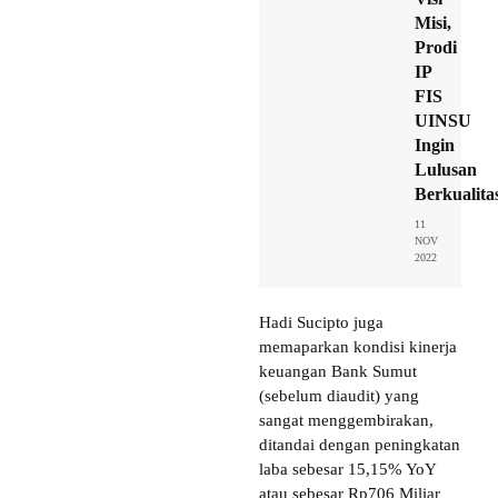
Misi,
Prodi
IP
FIS
UINSU
Ingin
Lulusan
Berkualita
11
NOV
2022
Hadi Sucipto juga
memaparkan kondisi kinerja
keuangan Bank Sumut
(sebelum diaudit) yang
sangat menggembirakan,
ditandai dengan peningkatan
laba sebesar 15,15% YoY
atau sebesar Rp706 Miliar