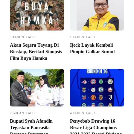
3 TAHUN LALU
1 TAHUN LALU
Akan Segera Tayang Di
Ijeck Layak Kembali
Bioskop, Berikut Sinopsis
Pimpin Golkar Sumut
Film Buya Hamka
2 BULAN LALU
4 TAHUN LALU
Bupati Syah Afandin
Penyebab Drawing 16
Tegaskan Pancasila
Besar Liga Champions