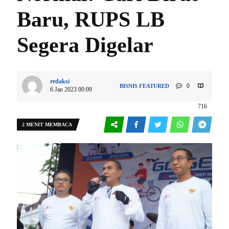
Baru, RUPS LB
Segera Digelar
redaksi
0
BISNIS
FEATURED
6 Jan 2023 00:09
716
2 MENIT MEMBACA