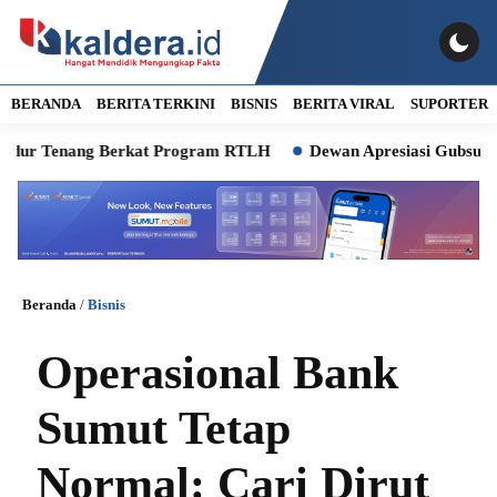
BERANDA
BERITA TERKINI
BISNIS
BERITA VIRAL
SUPORTER
 Tenang Berkat Program RTLH
Dewan Apresiasi Gubsu Bobby P
Beranda
/
Bisnis
Operasional Bank
Sumut Tetap
Normal: Cari Dirut