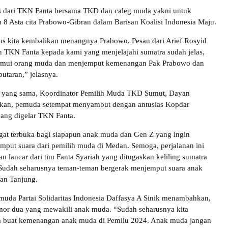
as dari TKN Fanta bersama TKD dan caleg muda yakni untuk
n 8 Asta cita Prabowo-Gibran dalam Barisan Koalisi Indonesia Maju.
s kita kembalikan menangnya Prabowo. Pesan dari Arief Rosyid
 TKN Fanta kepada kami yang menjelajahi sumatra sudah jelas,
emui orang muda dan menjemput kemenangan Pak Prabowo dan
utaran,” jelasnya.
 yang sama, Koordinator Pemilih Muda TKD Sumut, Dayan
kan, pemuda setempat menyambut dengan antusias Kopdar
ang digelar TKN Fanta.
at terbuka bagi siapapun anak muda dan Gen Z yang ingin
put suara dari pemilih muda di Medan. Semoga, perjalanan ini
an lancar dari tim Fanta Syariah yang ditugaskan keliling sumatra
 Sudah seharusnya teman-teman bergerak menjemput suara anak
an Tanjung.
uda Partai Solidaritas Indonesia Daffasya A Sinik menambahkan,
mor dua yang mewakili anak muda. “Sudah seharusnya kita
a buat kemenangan anak muda di Pemilu 2024. Anak muda jangan