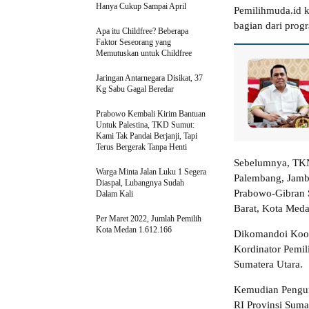
Hanya Cukup Sampai April
Pemilihmuda.id k
bagian dari progr
Apa itu Childfree? Beberapa
Faktor Seseorang yang
Memutuskan untuk Childfree
Jaringan Antarnegara Disikat, 37
Kg Sabu Gagal Beredar
Prabowo Kembali Kirim Bantuan
Untuk Palestina, TKD Sumut:
Kami Tak Pandai Berjanji, Tapi
Terus Bergerak Tanpa Henti
Sebelumnya, TKN
Warga Minta Jalan Luku 1 Segera
Palembang, Jambi
Diaspal, Lubangnya Sudah
Prabowo-Gibran 
Dalam Kali
Barat, Kota Meda
Per Maret 2022, Jumlah Pemilih
Kota Medan 1.612.166
Dikomandoi Koord
Kordinator Pemi
Sumatera Utara.
Kemudian Pengur
RI Provinsi Suma