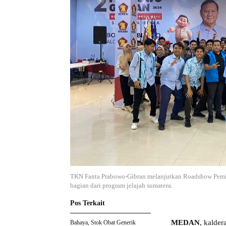
TKN Fanta Prabowo-Gibran melanjutkan Roadshow Pemili
bagian dari program jelajah sumatera.
Pos Terkait
MEDAN
, kalde
Bahaya, Stok Obat Generik