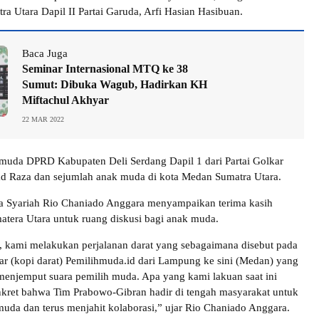
ra Utara Dapil II Partai Garuda, Arfi Hasian Hasibuan.
Baca Juga
Seminar Internasional MTQ ke 38
Sumut: Dibuka Wagub, Hadirkan KH
Miftachul Akhyar
22 MAR 2022
 muda DPRD Kabupaten Deli Serdang Dapil 1 dari Partai Golkar
Raza dan sejumlah anak muda di kota Medan Sumatra Utara.
ta Syariah Rio Chaniado Anggara menyampaikan terima kasih
tera Utara untuk ruang diskusi bagi anak muda.
ta, kami melakukan perjalanan darat yang sebagaimana disebut pada
ar (kopi darat) Pemilihmuda.id dari Lampung ke sini (Medan) yang
 menjemput suara pemilih muda. Apa yang kami lakuan saat ini
nkret bahwa Tim Prabowo-Gibran hadir di tengah masyarakat untuk
emuda dan terus menjahit kolaborasi,” ujar Rio Chaniado Anggara.