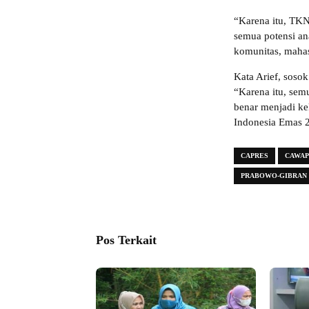
“Karena itu, TKN
semua potensi an
komunitas, mahas
Kata Arief, soso
“Karena itu, sem
benar menjadi k
Indonesia Emas 
CAPRES
CAWAP
PRABOWO-GIBRAN
Pos Terkait