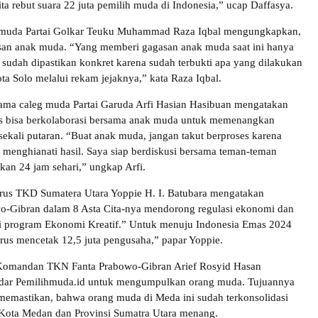
ita rebut suara 22 juta pemilih muda di Indonesia,” ucap Daffasya.
 muda Partai Golkar Teuku Muhammad Raza Iqbal mengungkapkan,
san anak muda. “Yang memberi gagasan anak muda saat ini hanya
sudah dipastikan konkret karena sudah terbukti apa yang dilakukan
ta Solo melalui rekam jejaknya,” kata Raza Iqbal.
ama caleg muda Partai Garuda Arfi Hasian Hasibuan mengatakan
 bisa berkolaborasi bersama anak muda untuk memenangkan
ekali putaran. “Buat anak muda, jangan takut berproses karena
n menghianati hasil. Saya siap berdiskusi bersama teman-teman
kan 24 jam sehari,” ungkap Arfi.
rus TKD Sumatera Utara Yoppie H. I. Batubara mengatakan
o-Gibran dalam 8 Asta Cita-nya mendorong regulasi ekonomi dan
i program Ekonomi Kreatif.” Untuk menuju Indonesia Emas 2024
rus mencetak 12,5 juta pengusaha,” papar Yoppie.
, Komandan TKN Fanta Prabowo-Gibran Arief Rosyid Hasan
ar Pemilihmuda.id untuk mengumpulkan orang muda. Tujuannya
 memastikan, bahwa orang muda di Meda ini sudah terkonsolidasi
Kota Medan dan Provinsi Sumatra Utara menang.