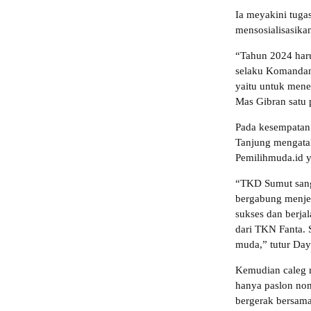
Ia meyakini tug
mensosialisasika
“Tahun 2024 haru
selaku Komandan
yaitu untuk men
Mas Gibran satu p
Pada kesempatan
Tanjung mengata
Pemilihmuda.id y
“TKD Sumut sang
bergabung menjem
sukses dan berjal
dari TKN Fanta.
muda,” tutur Day
Kemudian caleg m
hanya paslon no
bergerak bersam