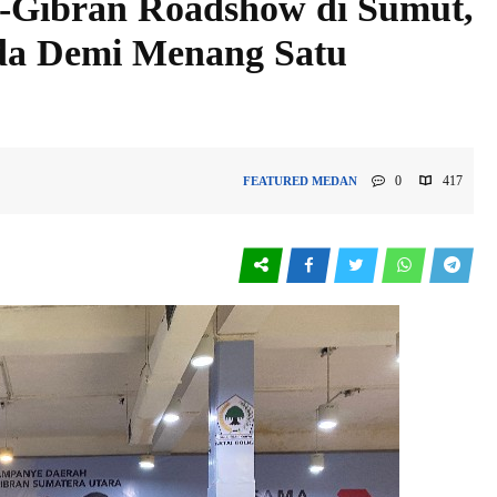
Gibran Roadshow di Sumut,
da Demi Menang Satu
0
417
FEATURED
MEDAN