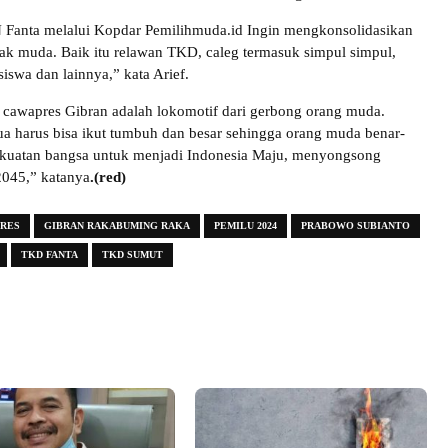
 Fanta melalui Kopdar Pemilihmuda.id Ingin mengkonsolidasikan
ak muda. Baik itu relawan TKD, caleg termasuk simpul simpul,
iswa dan lainnya,” kata Arief.
k cawapres Gibran adalah lokomotif dari gerbong orang muda.
ua harus bisa ikut tumbuh dan besar sehingga orang muda benar-
ekuatan bangsa untuk menjadi Indonesia Maju, menyongsong
2045,” katanya
.(red)
RES
GIBRAN RAKABUMING RAKA
PEMILU 2024
PRABOWO SUBIANTO
TKD FANTA
TKD SUMUT