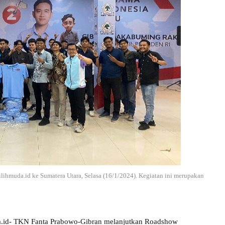
hmuda.id ke Sumatera Utara, Selasa (16/1/2024). Kegiatan ini merupakan
ra.id- TKN Fanta Prabowo-Gibran melanjutkan Roadshow