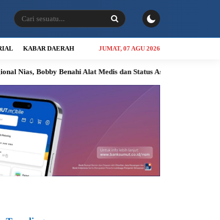
RIAL
KABAR DAERAH
JUMAT, 07 AGU 2026
ahi Alat Medis dan Status Aset
Inspektorat Ungkap Dugaan P