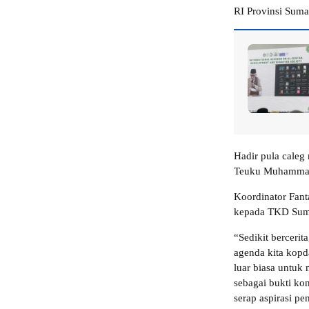
RI Provinsi Sumat
Hadir pula caleg
Teuku Muhammad 
Koordinator Fan
kepada TKD Suma
“Sedikit berceri
agenda kita kopd
luar biasa untuk
sebagai bukti ko
serap aspirasi p