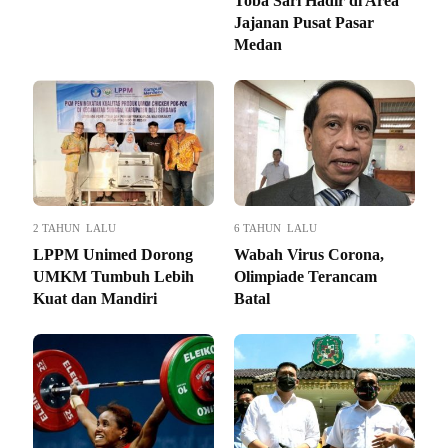
Toba Sari Hadir di Area
Jajanan Pusat Pasar
Medan
2 TAHUN LALU
6 TAHUN LALU
LPPM Unimed Dorong
Wabah Virus Corona,
UMKM Tumbuh Lebih
Olimpiade Terancam
Kuat dan Mandiri
Batal