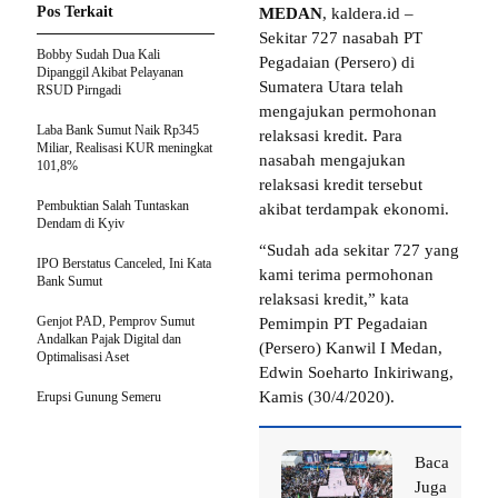
Pos Terkait
MEDAN
, kaldera.id –
Sekitar 727 nasabah PT
Bobby Sudah Dua Kali
Pegadaian (Persero) di
Dipanggil Akibat Pelayanan
Sumatera Utara telah
RSUD Pirngadi
mengajukan permohonan
Laba Bank Sumut Naik Rp345
relaksasi kredit. Para
Miliar, Realisasi KUR meningkat
nasabah mengajukan
101,8%
relaksasi kredit tersebut
Pembuktian Salah Tuntaskan
akibat terdampak ekonomi.
Dendam di Kyiv
“Sudah ada sekitar 727 yang
IPO Berstatus Canceled, Ini Kata
kami terima permohonan
Bank Sumut
relaksasi kredit,” kata
Genjot PAD, Pemprov Sumut
Pemimpin PT Pegadaian
Andalkan Pajak Digital dan
(Persero) Kanwil I Medan,
Optimalisasi Aset
Edwin Soeharto Inkiriwang,
Kamis (30/4/2020).
Erupsi Gunung Semeru
Baca
Juga