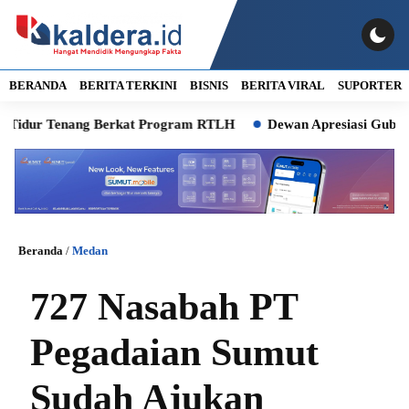
BERANDA
BERITA TERKINI
BISNIS
BERITA VIRAL
SUPORTER
ur Tenang Berkat Program RTLH
Dewan Apresiasi Gubsu Bobby
Beranda
/
Medan
727 Nasabah PT
Pegadaian Sumut
Sudah Ajukan