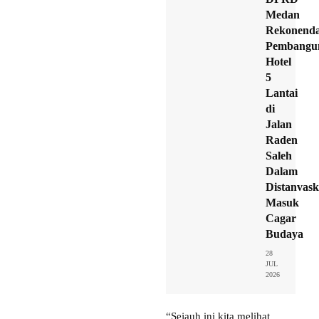
Medan
Rekonenda
Pembangu
Hotel
5
Lantai
di
Jalan
Raden
Saleh
Dalam
Distanvask
Masuk
Cagar
Budaya
28
JUL
2026
“Sejauh ini kita melihat