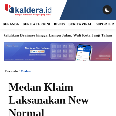
BERANDA
BERITA TERKINI
BISNIS
BERITA VIRAL
SUPORTER
n Drainase hingga Lampu Jalan, Wali Kota Janji Tahun Ini Diper
Beranda
/
Medan
Medan Klaim
Laksanakan New
Normal