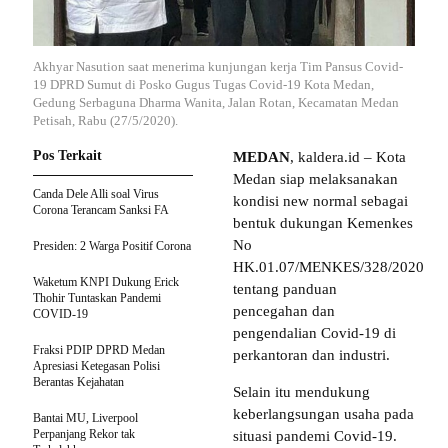
Akhyar Nasution saat menerima kunjungan kerja Tim Pansus Covid-
19 DPRD Sumut di Posko Gugus Tugas Covid-19 Kota Medan,
Gedung Serbaguna Dharma Wanita, Jalan Rotan, Kecamatan Medan
Petisah, Rabu (27/5/2020).
Pos Terkait
MEDAN
, kaldera.id – Kota
Medan siap melaksanakan
Canda Dele Alli soal Virus
kondisi new normal sebagai
Corona Terancam Sanksi FA
bentuk dukungan Kemenkes
No
Presiden: 2 Warga Positif Corona
HK.01.07/MENKES/328/2020
Waketum KNPI Dukung Erick
tentang panduan
Thohir Tuntaskan Pandemi
pencegahan dan
COVID-19
pengendalian Covid-19 di
Fraksi PDIP DPRD Medan
perkantoran dan industri.
Apresiasi Ketegasan Polisi
Berantas Kejahatan
Selain itu mendukung
keberlangsungan usaha pada
Bantai MU, Liverpool
Perpanjang Rekor tak
situasi pandemi Covid-19.