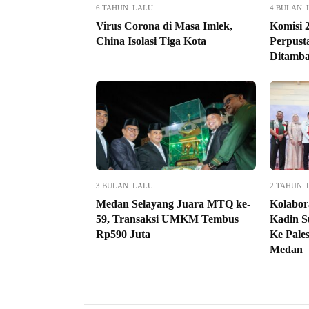
6 TAHUN LALU
4 BULAN 
Virus Corona di Masa Imlek,
Komisi 
China Isolasi Tiga Kota
Perpust
Ditamb
3 BULAN LALU
2 TAHUN 
Medan Selayang Juara MTQ ke-
Kolabor
59, Transaksi UMKM Tembus
Kadin S
Rp590 Juta
Ke Pale
Medan