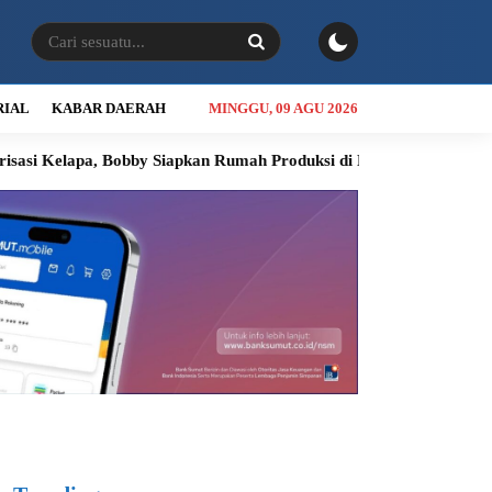
RIAL
KABAR DAERAH
MINGGU, 09 AGU 2026
a, Bobby Siapkan Rumah Produksi di Nias Utara
INALUM Siapka