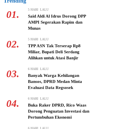
Trending
5 HARI LALU
01.
Said Aldi Al Idrus Dorong DPP
AMPI Segerakan Rapim dan
Munas
5 HARI LALU
02.
TPP ASN Tak Terserap Rp8
Miliar, Bupati Deli Serdang
Alihkan untuk Atasi Banjir
6 HARI LALU
03.
Banyak Warga Kehilangan
Bansos, DPRD Medan Minta
Evaluasi Data Regsosek
6 HARI LALU
04.
Buka Raker DPRD, Rico Waas
Dorong Penguatan Investasi dan
Pertumbuhan Ekonomi
6 HARI LALU