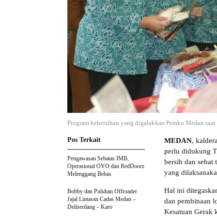
Program kebersihan yang digalakkan Pemko Medan saat
Pos Terkait
MEDAN
, kalde
perlu didukung 
Pengawasan Sebatas IMB,
bersih dan sehat
Operasional OYO dan RedDoorz
yang dilaksanak
Melenggang Bebas
Hal ini ditegask
Bobby dan Puluhan Offroader
Jajal Lintasan Cadas Medan –
dan pembinaan l
Deliserdang – Karo
Kesatuan Gerak 