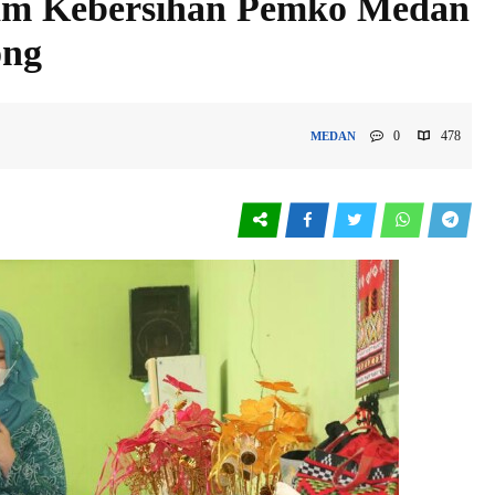
m Kebersihan Pemko Medan
ong
0
478
MEDAN