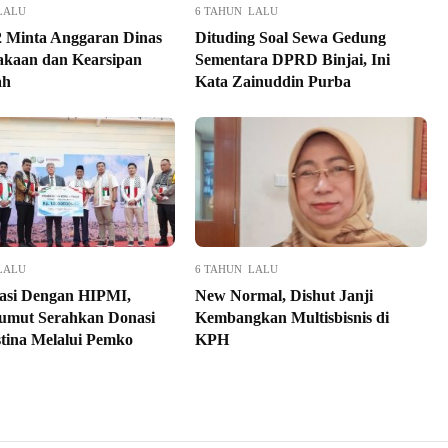
LALU
6 TAHUN LALU
2 Minta Anggaran Dinas
Dituding Soal Sewa Gedung
akaan dan Kearsipan
Sementara DPRD Binjai, Ini
ah
Kata Zainuddin Purba
LALU
6 TAHUN LALU
asi Dengan HIPMI,
New Normal, Dishut Janji
umut Serahkan Donasi
Kembangkan Multisbisnis di
stina Melalui Pemko
KPH