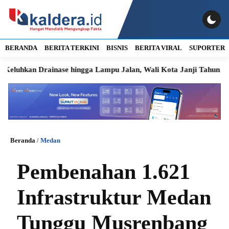
BERANDA
BERITA TERKINI
BISNIS
BERITA VIRAL
SUPORTER
n Drainase hingga Lampu Jalan, Wali Kota Janji Tahun Ini Diper
Beranda
/
Medan
Pembenahan 1.621
Infrastruktur Medan
Tunggu Musrenbang