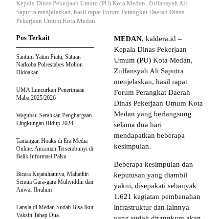
Kepala Dinas Pekerjaan Umum (PU) Kota Medan, Zulfansyah Ali
Saputra menjelaskan, hasil rapat Forum Perangkat Daerah Dinas
Pekerjaan Umum Kota Medan
Pos Terkait
MEDAN
, kaldera.id –
Kepala Dinas Pekerjaan
Santuni Yatim Piatu, Satuan
Umum (PU) Kota Medan,
Narkoba Polrestabes Mohon
Zulfansyah Ali Saputra
Didoakan
menjelaskan, hasil rapat
UMA Luncurkan Penerimaan
Forum Perangkat Daerah
Maba 2025/2026
Dinas Pekerjaan Umum Kota
Medan yang berlangsung
Wagubsu Serahkan Penghargaan
Lingkungan Hidup 2024
selama dua hari
mendapatkan beberapa
Tantangan Hoaks di Era Media
kesimpulan.
Online: Ancaman Tersembunyi di
Balik Informasi Palsu
Beberapa kesimpulan dan
Bicara Kejatuhannya, Mahathir:
keputusan yang diambil
Semua Gara-gara Muhyiddin dan
yakni, disepakati sebanyak
Anwar Ibrahim
1.621 kegiatan pembenahan
infrastruktur dan lainnya
Lansia di Medan Sudah Bisa Ikut
Vaksin Tahap Dua
yang sudah dirangkum akan