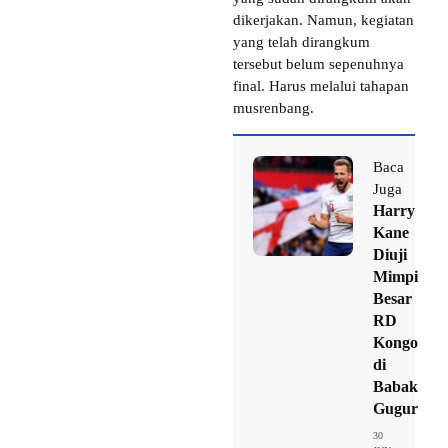
dikerjakan. Namun, kegiatan
yang telah dirangkum
tersebut belum sepenuhnya
final. Harus melalui tahapan
musrenbang.
Baca
Juga
Harry
Kane
Diuji
Mimpi
Besar
RD
Kongo
di
Babak
Gugur
30