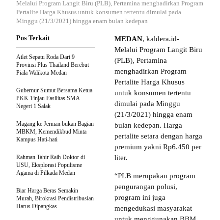
Melalui Program Langit Biru (PLB), Pertamina menghadirkan Program
Pertalite Harga Khusus untuk konsumen tertentu dimulai pada
Minggu (21/3/2021) hingga enam bulan kedepan
Pos Terkait
MEDAN
, kaldera.id-
Melalui Program Langit Biru
Atlet Sepatu Roda Dari 9
(PLB), Pertamina
Provinsi Plus Thailand Berebut
menghadirkan Program
Piala Walikota Medan
Pertalite Harga Khusus
Gubernur Sumut Bersama Ketua
untuk konsumen tertentu
PKK Tinjau Fasilitas SMA
dimulai pada Minggu
Negeri 1 Salak
(21/3/2021) hingga enam
Magang ke Jerman bukan Bagian
bulan kedepan. Harga
MBKM, Kemendikbud Minta
pertalite setara dengan harga
Kampus Hati-hati
premium yakni Rp6.450 per
Rahman Tahir Raih Doktor di
liter.
USU, Eksplorasi Populisme
Agama di Pilkada Medan
“PLB merupakan program
pengurangan polusi,
Biar Harga Beras Semakin
program ini juga
Murah, Birokrasi Pendistribusian
Harus Dipangkas
mengedukasi masyarakat
untuk menggunakan BBM