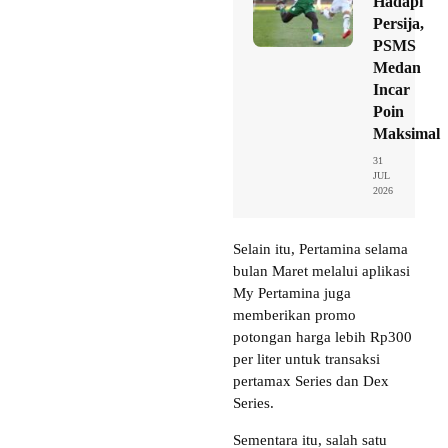
Hadapi
Persija,
PSMS
Medan
Incar
Poin
Maksimal
31
JUL
2026
Selain itu, Pertamina selama
bulan Maret melalui aplikasi
My Pertamina juga
memberikan promo
potongan harga lebih Rp300
per liter untuk transaksi
pertamax Series dan Dex
Series.
Sementara itu, salah satu