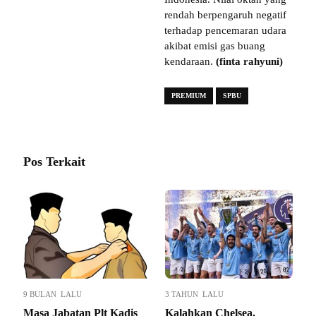
rendah berpengaruh negatif
terhadap pencemaran udara
akibat emisi gas buang
kendaraan.
(finta rahyuni)
PREMIUM
SPBU
Pos Terkait
9 BULAN LALU
3 TAHUN LALU
Masa Jabatan Plt Kadis
Kalahkan Chelsea,