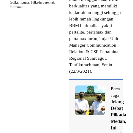
Golkar Kuasai Pilkada Serentak
berkualitas yang memiliki
di Sumut
kadar oktan tinggi sehingga
lebih ramah lingkungan.
BBM berkualitas yakni
pertalite, pertamax dan
pertamax turbo,” ujar Unit
Manager Communication
Relation & CSR Pertamina
Regional Sumbagut,
Taufikurachman, Senin
(22/3/2021).
Baca
Juga
Jelang
Debat
Pilkada
Medan,
Ini