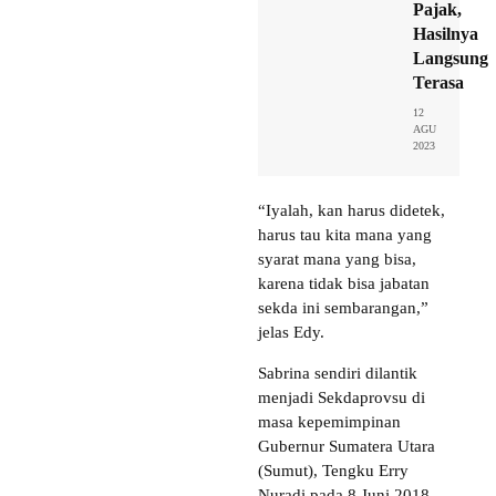
Pajak,
Hasilnya
Langsung
Terasa
12
AGU
2023
“Iyalah, kan harus didetek,
harus tau kita mana yang
syarat mana yang bisa,
karena tidak bisa jabatan
sekda ini sembarangan,”
jelas Edy.
Sabrina sendiri dilantik
menjadi Sekdaprovsu di
masa kepemimpinan
Gubernur Sumatera Utara
(Sumut), Tengku Erry
Nuradi pada 8 Juni 2018.