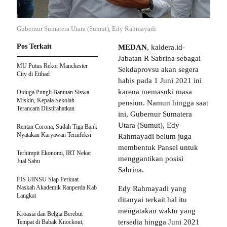
Gubernur Sumatera Utara (Sumut), Edy Rahmayadi
Pos Terkait
MEDAN
, kaldera.id-
Jabatan R Sabrina sebagai
MU Putus Rekor Manchester
Sekdaprovsu akan segera
City di Etihad
habis pada 1 Juni 2021 ini
karena memasuki masa
Diduga Pungli Bantuan Siswa
Miskin, Kepala Sekolah
pensiun. Namun hingga saat
Terancam Diistirahatkan
ini, Gubernur Sumatera
Utara (Sumut), Edy
Rentan Corona, Sudah Tiga Bank
Nyatakan Karyawan Terinfeksi
Rahmayadi belum juga
membentuk Pansel untuk
Terhimpit Ekonomi, IRT Nekat
menggantikan posisi
Jual Sabu
Sabrina.
FIS UINSU Siap Perkuat
Naskah Akademik Ranperda Kab
Edy Rahmayadi yang
Langkat
ditanyai terkait hal itu
mengatakan waktu yang
Kroasia dan Belgia Berebut
tersedia hingga Juni 2021
Tempat di Babak Knockout,