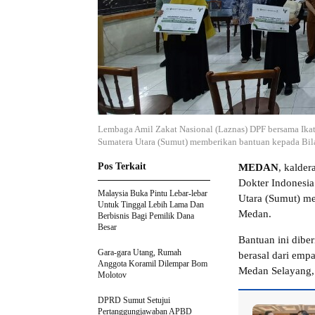
Lembaga Amil Zakat Nasional (Laznas) DPF bersama Ikat
Sumatera Utara (Sumut) memberikan bantuan kepada Bila
Pos Terkait
MEDAN
, kalde
Dokter Indonesia
Malaysia Buka Pintu Lebar-lebar
Utara (Sumut) me
Untuk Tinggal Lebih Lama Dan
Medan.
Berbisnis Bagi Pemilik Dana
Besar
Bantuan ini diber
Gara-gara Utang, Rumah
berasal dari emp
Anggota Koramil Dilempar Bom
Medan Selayang,
Molotov
DPRD Sumut Setujui
Pertanggungjawaban APBD