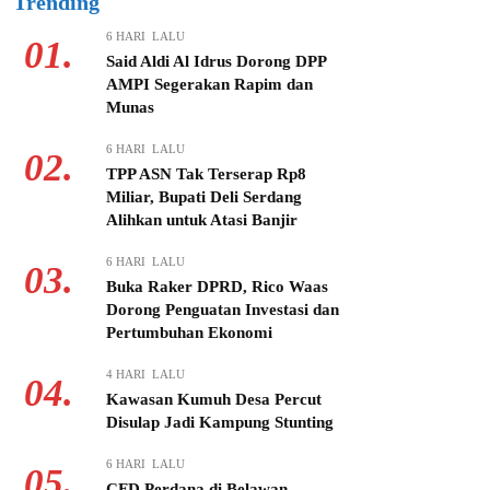
Trending
6 HARI LALU
01.
Said Aldi Al Idrus Dorong DPP
AMPI Segerakan Rapim dan
Munas
6 HARI LALU
02.
TPP ASN Tak Terserap Rp8
Miliar, Bupati Deli Serdang
Alihkan untuk Atasi Banjir
6 HARI LALU
03.
Buka Raker DPRD, Rico Waas
Dorong Penguatan Investasi dan
Pertumbuhan Ekonomi
4 HARI LALU
04.
Kawasan Kumuh Desa Percut
Disulap Jadi Kampung Stunting
6 HARI LALU
05.
CFD Perdana di Belawan