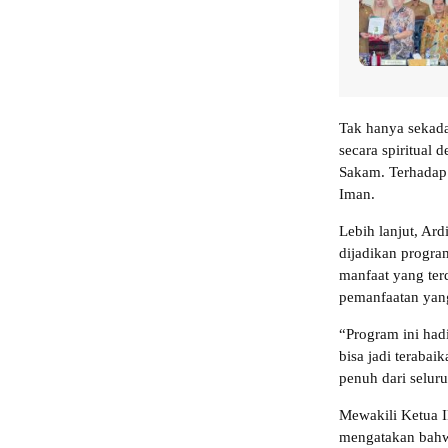
Tak hanya sekada
secara spiritual
Sakam. Terhadap
Iman.
Lebih lanjut, Ar
dijadikan progra
manfaat yang ter
pemanfaatan yang
“Program ini had
bisa jadi teraba
penuh dari selur
Mewakili Ketua I
mengatakan bahw