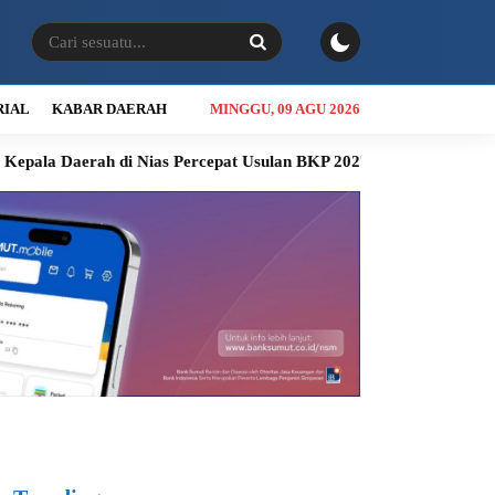
RIAL
KABAR DAERAH
MINGGU, 09 AGU 2026
h di Nias Percepat Usulan BKP 2027
Simalingkar B Tertingga