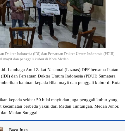
an Dokter Indonesia (IDI) dan Persatuan Dokter Umum Indonesia (PDUI)
l mayit dan penggali kubur di Kota Medan.
ra.id- Lembaga Amil Zakat Nasional (Laznas) DPF bersama Ikatan
 (IDI) dan Persatuan Dokter Umum Indonesia (PDUI) Sumatera
mberikan bantuan kepada Bilal mayit dan penggali kubur di Kota
ikan kepada sekitar 50 bilal mayit dan juga penggali kubur yang
at kecamatan berbeda yakni dari Medan Tuntungan, Medan Johor,
 dan Medan Sunggal.
Baca Juga