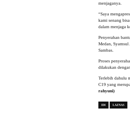
menjaganya.
“Saya mengapresia
kami senang bisa
dalam menjaga ke
Penyerahan bantua
Medan, Syamsul 
Sambas.
Proses penyeraha
dilakukan dengan
Terlebih dahulu
C19 yang merupa
rahyuni)
IDI
LAZNAS