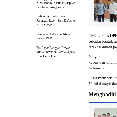
2025, Bobby Nasution Siapkan
Perubahan Anggaran 2026
Didukung Koalisi Besar,
Pasangan Rico – Zaki Daftar ke
KPU Medan
Penerapan E-Parking Mulai
CEO Laznas DPF 
Naikan PAD
sebagai bentuk a
terakhir dalam p
Pas Rapat Banggar, Dewan
Minta Posyandu Lansia Segera
Dimaksimalkan
Penyerahan bantu
kubur dan bilal 
Indonesia.
“Kita memberika
50 bilal mayit da
Menghadirk