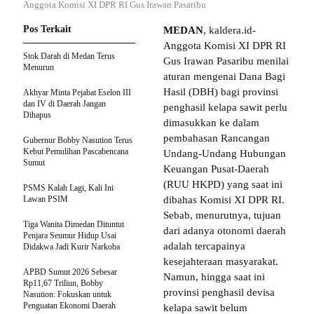
Anggota Komisi XI DPR RI Gus Irawan Pasaribu
Pos Terkait
MEDAN
, kaldera.id-
Anggota Komisi XI DPR RI
Stok Darah di Medan Terus
Gus Irawan Pasaribu menilai
Menurun
aturan mengenai Dana Bagi
Hasil (DBH) bagi provinsi
Akhyar Minta Pejabat Eselon III
dan IV di Daerah Jangan
penghasil kelapa sawit perlu
Dihapus
dimasukkan ke dalam
pembahasan Rancangan
Gubernur Bobby Nasution Terus
Kebut Pemulihan Pascabencana
Undang-Undang Hubungan
Sumut
Keuangan Pusat-Daerah
(RUU HKPD) yang saat ini
PSMS Kalah Lagi, Kali Ini
Lawan PSIM
dibahas Komisi XI DPR RI.
Sebab, menurutnya, tujuan
Tiga Wanita Dimedan Dituntut
dari adanya otonomi daerah
Penjara Seumur Hidup Usai
adalah tercapainya
Didakwa Jadi Kurir Narkoba
kesejahteraan masyarakat.
APBD Sumut 2026 Sebesar
Namun, hingga saat ini
Rp11,67 Triliun, Bobby
provinsi penghasil devisa
Nasution: Fokuskan untuk
Penguatan Ekonomi Daerah
kelapa sawit belum