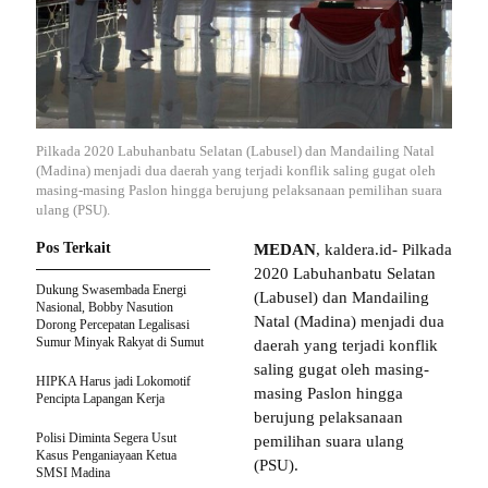
Pilkada 2020 Labuhanbatu Selatan (Labusel) dan Mandailing Natal
(Madina) menjadi dua daerah yang terjadi konflik saling gugat oleh
masing-masing Paslon hingga berujung pelaksanaan pemilihan suara
ulang (PSU).
Pos Terkait
MEDAN
, kaldera.id- Pilkada
2020 Labuhanbatu Selatan
Dukung Swasembada Energi
(Labusel) dan Mandailing
Nasional, Bobby Nasution
Natal (Madina) menjadi dua
Dorong Percepatan Legalisasi
Sumur Minyak Rakyat di Sumut
daerah yang terjadi konflik
saling gugat oleh masing-
HIPKA Harus jadi Lokomotif
masing Paslon hingga
Pencipta Lapangan Kerja
berujung pelaksanaan
Polisi Diminta Segera Usut
pemilihan suara ulang
Kasus Penganiayaan Ketua
(PSU).
SMSI Madina