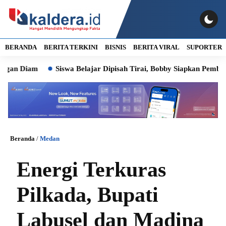
BERANDA
BERITA TERKINI
BISNIS
BERITA VIRAL
SUPORTER
iam
Siswa Belajar Dipisah Tirai, Bobby Siapkan Pembangunan 
Beranda
/
Medan
Energi Terkuras
Pilkada, Bupati
Labusel dan Madina