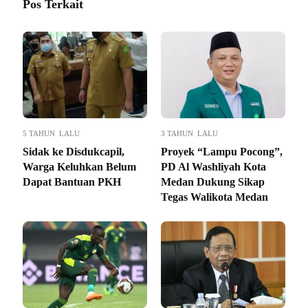
Pos Terkait
5 TAHUN LALU
3 TAHUN LALU
Sidak ke Disdukcapil,
Proyek “Lampu Pocong”,
Warga Keluhkan Belum
PD Al Washliyah Kota
Dapat Bantuan PKH
Medan Dukung Sikap
Tegas Walikota Medan