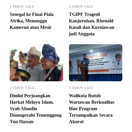
4 TAHUN LALU
3 TAHUN LALU
Senegal ke Final Piala
TGIPF Tragedi
Afrika, Menunggu
Kanjuruhan, Rhenald
Kamerun atau Mesir
Kasali dan Kurniawan
jadi Anggota
2 TAHUN LALU
3 TAHUN LALU
Dinilai Perjuangkan
Walikota Butuh
Harkat Melayu Islam,
Wartawan Berkualitas
Syah Afandin
Biar Program
Dianugerahi Temenggong
Tersampaikan Secara
Tun Hassan
Akurat