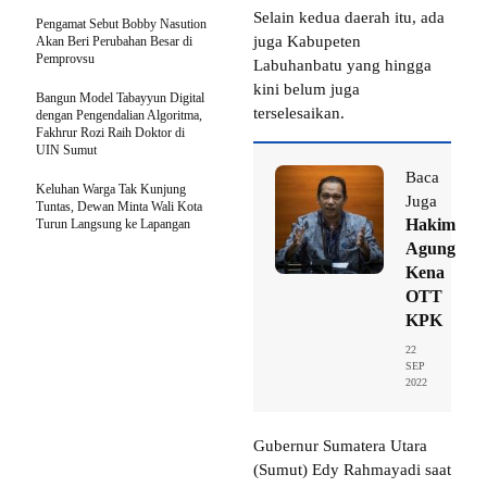
Selain kedua daerah itu, ada
Pengamat Sebut Bobby Nasution
juga Kabupeten
Akan Beri Perubahan Besar di
Pemprovsu
Labuhanbatu yang hingga
kini belum juga
Bangun Model Tabayyun Digital
terselesaikan.
dengan Pengendalian Algoritma,
Fakhrur Rozi Raih Doktor di
UIN Sumut
Baca
Keluhan Warga Tak Kunjung
Juga
Tuntas, Dewan Minta Wali Kota
Hakim
Turun Langsung ke Lapangan
Agung
Kena
OTT
KPK
22
SEP
2022
Gubernur Sumatera Utara
(Sumut) Edy Rahmayadi saat