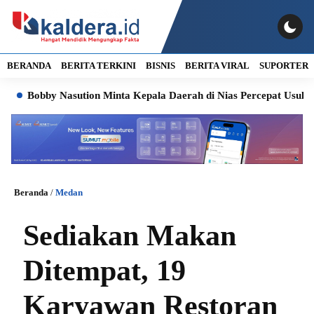
BERANDA
BERITA TERKINI
BISNIS
BERITA VIRAL
SUPORTER
obby Nasution Minta Kepala Daerah di Nias Percepat Usulan BKP 
Beranda
/
Medan
Sediakan Makan
Ditempat, 19
Karyawan Restoran