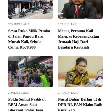
3 TAHUN LALU
3 TAHUN LALU
Sewa Ruko Milik Pemko
Menag Pertama Kali
di Jalan Pandu Baru
Melepas Keberangkatan
Murah Kali, Sebulan
Jemaah Haji Dari
Cuma Rp78.900
Bandara Kertajati
2 BULAN LALU
2 TAHUN LALU
Polda Sumut Pastikan
Nasril Bahar Berlanjut di
BBM Aman Saat
DPR RI, PAN Klaim Raih
Blackout, Polisi Jaga
Kursi ke 9