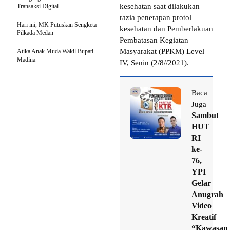
kesehatan saat dilakukan
Transaksi Digital
razia penerapan protol
Hari ini, MK Putuskan Sengketa
kesehatan dan Pemberlakuan
Pilkada Medan
Pembatasan Kegiatan
Masyarakat (PPKM) Level
Atika Anak Muda Wakil Bupati
Madina
IV, Senin (2/8//2021).
Baca
Juga
Sambut
HUT
RI
ke-
76,
YPI
Gelar
Anugrah
Video
Kreatif
“Kawasan