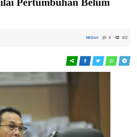
ilai Pertumbuhan Belum
0
432
MEDAN