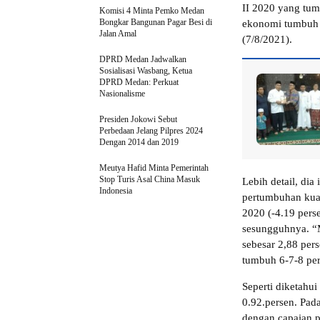
II 2020 yang tum
Komisi 4 Minta Pemko Medan
Bongkar Bangunan Pagar Besi di
ekonomi tumbuh h
Jalan Amal
(7/8/2021).
DPRD Medan Jadwalkan
Sosialisasi Wasbang, Ketua
DPRD Medan: Perkuat
Nasionalisme
Presiden Jokowi Sebut
Perbedaan Jelang Pilpres 2024
Dengan 2014 dan 2019
Meutya Hafid Minta Pemerintah
Stop Turis Asal China Masuk
Lebih detail, di
Indonesia
pertumbuhan kuar
2020 (-4.19 pers
sesungguhnya. “M
sebesar 2,88 per
tumbuh 6-7-8 per
Seperti diketahu
0.92.persen. Pada
dengan capaian pa