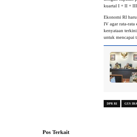
kuartal I + II + 
Ekonomi RI harus
IV agar rata-rata
kenyataan terkin
untuk mencapai t
DPR RI
GUS IR
Pos Terkait