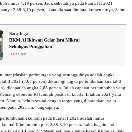
buh minus 4.19 persen. Jadi, sebetulnya pada kuartal II 2021
anya 2,88-3,10 persen,” kata dia saat dimintai komentarnya, Sabtu
Baca Juga
BKM Al Ikhwan Gelar Isra Mikraj
Sekaligus Punggahan
18 MAR 2023
a ini menjelaskan perhitungan yang sesungguhnya adalah angka
tal II 2021 (7,07 persen) dikurangi angka pertumbuhan kuartal II
en), didapatlah angka 2,88 persen. Inilah capaian pertumbuhan yang
emang ekonomi RI tumbuh positif di kuartal II tahun 2021 yaitu
sen. Namun, belum sesuai dengan target yang diharapkan, yaitu
sen pada 2021 ini,” ungkapnya.
i pertumbuhan ekonomi pada kuartal I 2021 adalah minus
 kuartal II ini tumbuh plus 2.88-3.10 persen. Lalu, bagaimana
da kuartal III dan IV? Masih jadi tanda tanya besar. Kumulasi dari