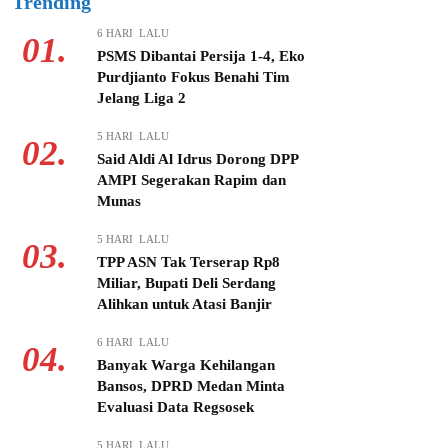
Trending
6 HARI LALU
01.
PSMS Dibantai Persija 1-4, Eko
Purdjianto Fokus Benahi Tim
Jelang Liga 2
5 HARI LALU
02.
Said Aldi Al Idrus Dorong DPP
AMPI Segerakan Rapim dan
Munas
5 HARI LALU
03.
TPP ASN Tak Terserap Rp8
Miliar, Bupati Deli Serdang
Alihkan untuk Atasi Banjir
6 HARI LALU
04.
Banyak Warga Kehilangan
Bansos, DPRD Medan Minta
Evaluasi Data Regsosek
5 HARI LALU