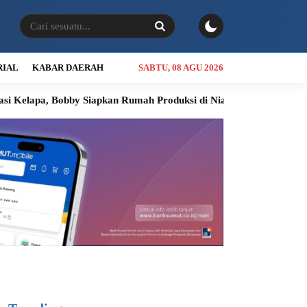
RIAL
KABAR DAERAH
SABTU, 08 AGU 2026
Bobby Siapkan Rumah Produksi di Nias Utara
INALUM Siapkan P