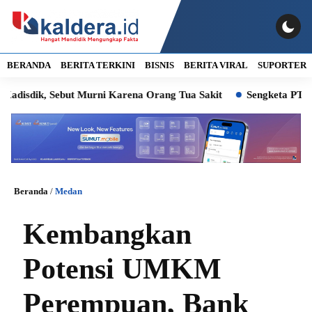
BERANDA
BERITA TERKINI
BISNIS
BERITA VIRAL
SUPORTER
 Sebut Murni Karena Orang Tua Sakit
Sengketa PT Indofarm d
Beranda
/
Medan
Kembangkan
Potensi UMKM
Perempuan, Bank