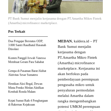
PT Bank Sumut menjalin kerjasama dengan PT.Amartha Mikro Fintek
(Amartha) microfinance marketplace.
Pos Terkait
MEDAN
, kaldera.id – PT
Dua Pengajar Berstatus ODP,
3.000 Santri Raudhatul Hasanah
Bank Sumut menjalin
Diisolasi
kerjasama dengan
PT.Amartha Mikro Fintek
Konten Panggil Arwah Vanessa
Membuat Geram Para Sahabat
(Amartha) microfinance
marketplace. Kerjasama ini
Gempa di Pasaman Barat Akibat
akan berfokus pada
Aktivitas Sesar Sumatera
pemberdayaan perempuan
Hentikan Aksi Begal, Dewan
pengusaha mikro untuk
Minta Pemko Medan Aktifkan
penyaluran permodalan
Kembali Ronda Malam
melalui Amartha dalam
Kejati Sumut Raih 4 Penghargaan
rangka mengembangkan
di Rakernas Kejaksaan
potensi UMKM perempuan