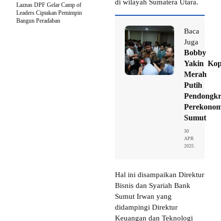
di wilayah Sumatera Utara.
Laznas DPF Gelar Camp of
Leaders Ciptakan Pemimpin
Bangun Peradaban
Baca
Juga
Bobby
Yakin Kop
Merah
Putih
Pendongk
Perekonom
Sumut
30
APR
2025
Hal ini disampaikan Direktur
Bisnis dan Syariah Bank
Sumut Irwan yang
didampingi Direktur
Keuangan dan Teknologi