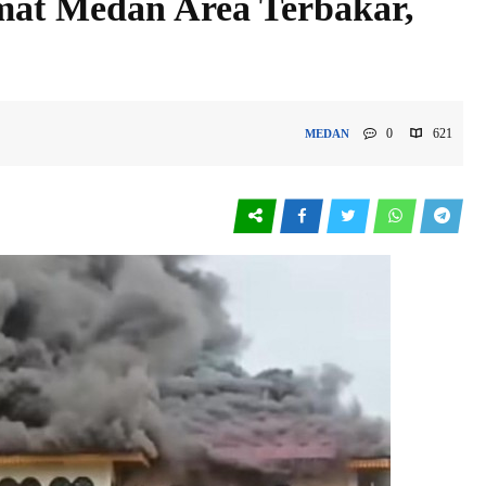
mat Medan Area Terbakar,
0
621
MEDAN