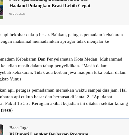
Haaland Pulangkan Brasil Lebih Cepat
06 JUL 2026
n api bekobar cukup besar. Bahkan, petugas pemadam kebakaran
dengan maksimal memadamkan api agar tidak menjalar ke
Pemadam Kebakaran Dan Penyelamatan Kota Medan, Muhammad
kejadian masih dalam tahap penyelidikan. “Masih dalam
yebab kebakaran. Tidak ada korban jiwa maupun luka bakar dalam
ngkap Yunus.
n api, petugas pemadaman memakan waktu sampai dua jam. Hal
obaran api cukup besar dan berpusat di lantai 2. “Api dapat
r Pukul 15 35 . Kerugian akibat kejadian ini ditaksir sekitar kurang
.
(reza)
Baca Juga
Pj Bupati Langkat Berharap Program