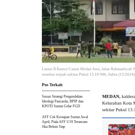
Lantai II Kantor Camat Medan Area, Jalan Rahmadsyah 
tersebut terjadi sekitar Pukul 13.19 Wib, Sabtu (15/2024)
Pos Terkait
MEDAN,
kaldera
Susun Strategi Pengendalian
Ideologi Pancasila, BPIP dan
Kelurahan Kota M
KPOTI Sumut Gelar FGD
sekitar Pukul 13
AFF Cek Kesiapan Sumut Awal
April, Piala AFF U19 Terancam
Jika Belum Siap