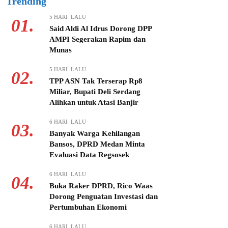
Trending
5 HARI LALU
01.
Said Aldi Al Idrus Dorong DPP
AMPI Segerakan Rapim dan
Munas
5 HARI LALU
02.
TPP ASN Tak Terserap Rp8
Miliar, Bupati Deli Serdang
Alihkan untuk Atasi Banjir
6 HARI LALU
03.
Banyak Warga Kehilangan
Bansos, DPRD Medan Minta
Evaluasi Data Regsosek
6 HARI LALU
04.
Buka Raker DPRD, Rico Waas
Dorong Penguatan Investasi dan
Pertumbuhan Ekonomi
6 HARI LALU