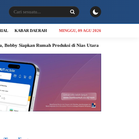
RIAL
KABAR DAERAH
MINGGU, 09 AGU 2026
pkan Rumah Produksi di Nias Utara
INALUM Siapkan Program K