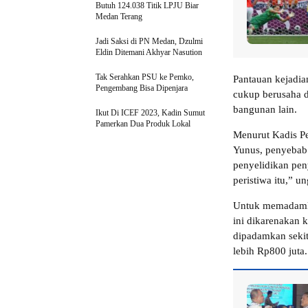
Butuh 124.038 Titik LPJU Biar
Medan Terang
Jadi Saksi di PN Medan, Dzulmi
Eldin Ditemani Akhyar Nasution
Tak Serahkan PSU ke Pemko,
Pantauan kejadia
Pengembang Bisa Dipenjara
cukup berusaha 
bangunan lain.
Ikut Di ICEF 2023, Kadin Sumut
Pamerkan Dua Produk Lokal
Menurut Kadis 
Yunus, penyebab 
penyelidikan pen
peristiwa itu,” u
Untuk memadamka
ini dikarenakan k
dipadamkan sekita
lebih Rp800 juta