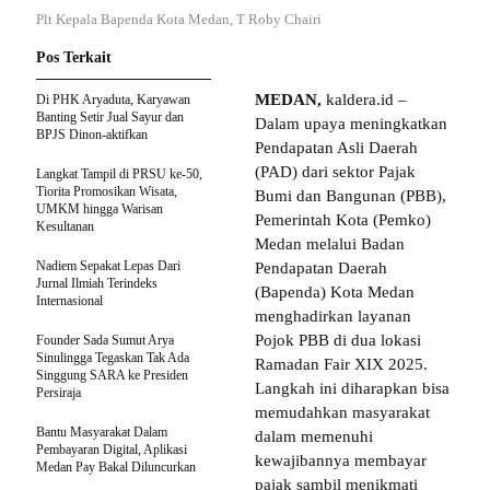
Plt Kepala Bapenda Kota Medan, T Roby Chairi
Pos Terkait
MEDAN,
kaldera.id –
Di PHK Aryaduta, Karyawan
Banting Setir Jual Sayur dan
Dalam upaya meningkatkan
BPJS Dinon-aktifkan
Pendapatan Asli Daerah
(PAD) dari sektor Pajak
Langkat Tampil di PRSU ke-50,
Tiorita Promosikan Wisata,
Bumi dan Bangunan (PBB),
UMKM hingga Warisan
Pemerintah Kota (Pemko)
Kesultanan
Medan melalui Badan
Nadiem Sepakat Lepas Dari
Pendapatan Daerah
Jurnal Ilmiah Terindeks
(Bapenda) Kota Medan
Internasional
menghadirkan layanan
Pojok PBB di dua lokasi
Founder Sada Sumut Arya
Sinulingga Tegaskan Tak Ada
Ramadan Fair XIX 2025.
Singgung SARA ke Presiden
Langkah ini diharapkan bisa
Persiraja
memudahkan masyarakat
Bantu Masyarakat Dalam
dalam memenuhi
Pembayaran Digital, Aplikasi
kewajibannya membayar
Medan Pay Bakal Diluncurkan
pajak sambil menikmati