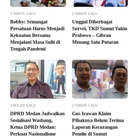
5 TAHUN LALU
2 TAHUN LALU
Bobby: Semangat
Unggul Diberbagai
Persatuan Harus Menjadi
Survei, TKD Sumut Yakin
Kekuatan Bersama
Prabowo – Gibran
Menjalani Masa Sulit di
Menang Satu Putaran
Tengah Pandemi
3 BULAN LALU
2 TAHUN LALU
DPRD Medan Jadwalkan
Gus Irawan Klaim
Sosialisasi Wasbang,
PIhaknya Belum Terima
Ketua DPRD Medan:
Laporan Kecurangan
Perkuat Nasionalisme
Pemilu di Sumut