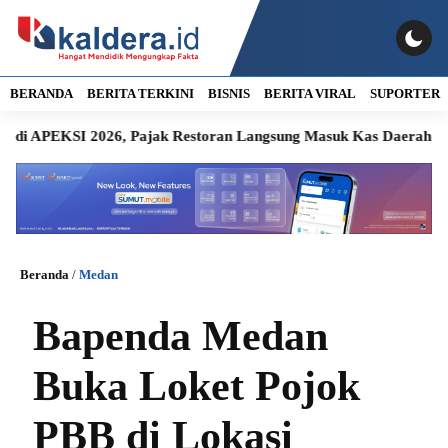
BERANDA
BERITA TERKINI
BISNIS
BERITA VIRAL
SUPORTER
KSI 2026, Pajak Restoran Langsung Masuk Kas Daerah
25 Pe
Beranda
/
Medan
Bapenda Medan
Buka Loket Pojok
PBB di Lokasi