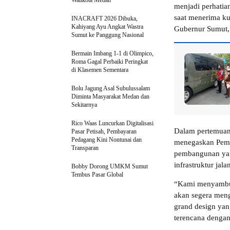
Walikota Medan
menjadi perhatia
saat menerima ku
INACRAFT 2026 Dibuka,
Kahiyang Ayu Angkat Wastra
Gubernur Sumut,
Sumut ke Panggung Nasional
Bermain Imbang 1-1 di Olimpico,
Roma Gagal Perbaiki Peringkat
di Klasemen Sementara
Bolu Jagung Asal Subulussalam
Diminta Masyarakat Medan dan
Sekitarnya
Rico Waas Luncurkan Digitalisasi
Dalam pertemuan 
Pasar Petisah, Pembayaran
Pedagang Kini Nontunai dan
menegaskan Pemp
Transparan
pembangunan yan
infrastruktur jala
Bobby Dorong UMKM Sumut
Tembus Pasar Global
“Kami menyambut
akan segera men
grand design yan
terencana dengan