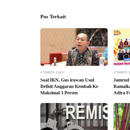
Pos Terkait
4 TAHUN LALU
3 TAHUN 
Soal IKN, Gus irawan Usul
Jamrud 
Defisit Anggaran Kembali Ke
Ramaika
Maksimal 3 Persen
Adira F