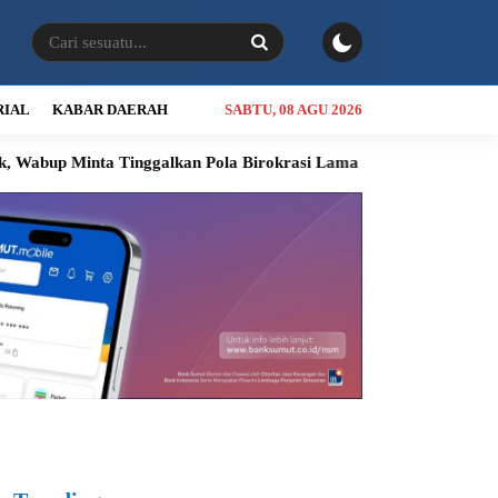
RIAL
KABAR DAERAH
SABTU, 08 AGU 2026
Tinggalkan Pola Birokrasi Lama
Kolaborasi Bobby Nasution dan