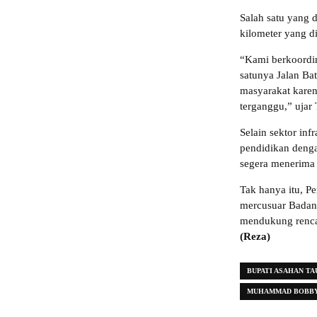
Salah satu yang 
kilometer yang di
“Kami berkoordin
satunya Jalan Bat
masyarakat karen
terganggu,” ujar 
Selain sektor in
pendidikan deng
segera menerima 
Tak hanya itu, P
mercusuar Badan
mendukung rencan
(Reza)
BUPATI ASAHAN TA
MUHAMMAD BOBBY 