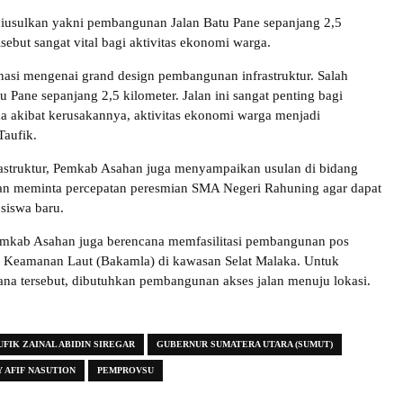
diusulkan yakni pembangunan Jalan Batu Pane sepanjang 2,5
sebut sangat vital bagi aktivitas ekonomi warga.
asi mengenai grand design pembangunan infrastruktur. Salah
u Pane sepanjang 2,5 kilometer. Jalan ini sangat penting bagi
a akibat kerusakannya, aktivitas ekonomi warga menjadi
Taufik.
frastruktur, Pemkab Asahan juga menyampaikan usulan di bidang
an meminta percepatan peresmian SMA Negeri Rahuning agar dapat
siswa baru.
emkab Asahan juga berencana memfasilitasi pembangunan pos
 Keamanan Laut (Bakamla) di kawasan Selat Malaka. Untuk
a tersebut, dibutuhkan pembangunan akses jalan menuju lokasi.
UFIK ZAINAL ABIDIN SIREGAR
GUBERNUR SUMATERA UTARA (SUMUT)
AFIF NASUTION
PEMPROVSU