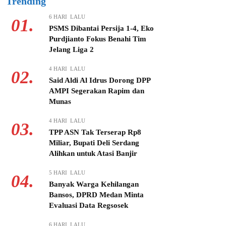
Trending
6 HARI LALU
01.
PSMS Dibantai Persija 1-4, Eko
Purdjianto Fokus Benahi Tim
Jelang Liga 2
4 HARI LALU
02.
Said Aldi Al Idrus Dorong DPP
AMPI Segerakan Rapim dan
Munas
4 HARI LALU
03.
TPP ASN Tak Terserap Rp8
Miliar, Bupati Deli Serdang
Alihkan untuk Atasi Banjir
5 HARI LALU
04.
Banyak Warga Kehilangan
Bansos, DPRD Medan Minta
Evaluasi Data Regsosek
6 HARI LALU