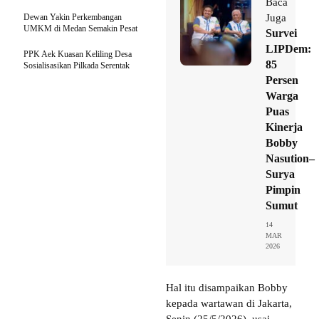
Baca
Dewan Yakin Perkembangan
Juga
UMKM di Medan Semakin Pesat
Survei
LIPDem:
PPK Aek Kuasan Keliling Desa
85
Sosialisasikan Pilkada Serentak
Persen
Warga
Puas
Kinerja
Bobby
Nasution–
Surya
Pimpin
Sumut
14
MAR
2026
Hal itu disampaikan Bobby
kepada wartawan di Jakarta,