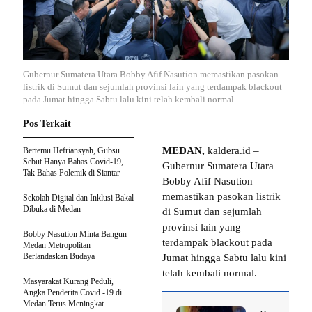
Gubernur Sumatera Utara Bobby Afif Nasution memastikan pasokan
listrik di Sumut dan sejumlah provinsi lain yang terdampak blackout
pada Jumat hingga Sabtu lalu kini telah kembali normal.
Pos Terkait
MEDAN,
kaldera.id –
Bertemu Hefriansyah, Gubsu
Sebut Hanya Bahas Covid-19,
Gubernur Sumatera Utara
Tak Bahas Polemik di Siantar
Bobby Afif Nasution
memastikan pasokan listrik
Sekolah Digital dan Inklusi Bakal
Dibuka di Medan
di Sumut dan sejumlah
provinsi lain yang
Bobby Nasution Minta Bangun
terdampak blackout pada
Medan Metropolitan
Berlandaskan Budaya
Jumat hingga Sabtu lalu kini
telah kembali normal.
Masyarakat Kurang Peduli,
Angka Penderita Covid -19 di
Medan Terus Meningkat