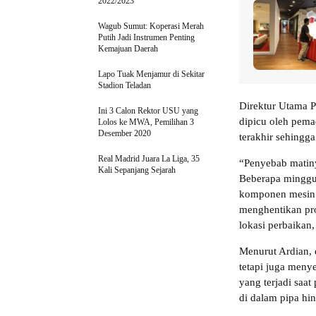
2022/2023
Wagub Sumut: Koperasi Merah
Putih Jadi Instrumen Penting
Kemajuan Daerah
Lapo Tuak Menjamur di Sekitar
Stadion Teladan
Direktur Utama P
Ini 3 Calon Rektor USU yang
dipicu oleh pema
Lolos ke MWA, Pemilihan 3
Desember 2020
terakhir sehingg
Real Madrid Juara La Liga, 35
“Penyebab matiny
Kali Sepanjang Sejarah
Beberapa minggu 
komponen mesin t
menghentikan pro
lokasi perbaikan
Menurut Ardian,
tetapi juga meny
yang terjadi saat
di dalam pipa hi