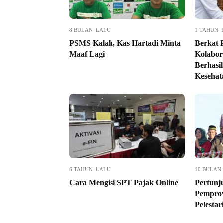
8 BULAN LALU
1 TAHUN 
PSMS Kalah, Kas Hartadi Minta
Berkat 
Maaf Lagi
Kolabor
Berhasi
Kesehat
6 TAHUN LALU
10 BULAN
Cara Mengisi SPT Pajak Online
Pertunj
Pempro
Pelesta