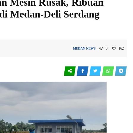
an Mesin Rusak, Ribuan
 di Medan-Deli Serdang
0
162
MEDAN
NEWS