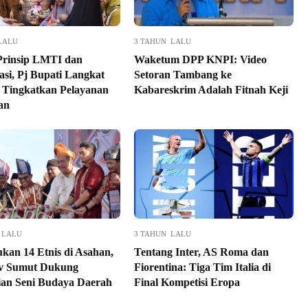
LALU
3 TAHUN LALU
Prinsip LMTI dan
Waketum DPP KNPI: Video
asi, Pj Bupati Langkat
Setoran Tambang ke
l Tingkatkan Pelayanan
Kabareskrim Adalah Fitnah Keji
an
 LALU
3 TAHUN LALU
ukan 14 Etnis di Asahan,
Tentang Inter, AS Roma dan
v Sumut Dukung
Fiorentina: Tiga Tim Italia di
rian Seni Budaya Daerah
Final Kompetisi Eropa