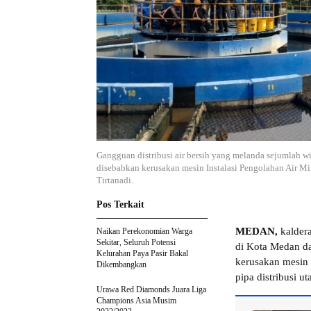
Gangguan distribusi air bersih yang melanda sejumlah 
disebabkan kerusakan mesin Instalasi Pengolahan Air M
Tirtanadi.
Pos Terkait
MEDAN,
kaldera
Naikan Perekonomian Warga
Sekitar, Seluruh Potensi
di Kota Medan da
Kelurahan Paya Pasir Bakal
kerusakan mesin 
Dikembangkan
pipa distribusi 
Urawa Red Diamonds Juara Liga
Champions Asia Musim