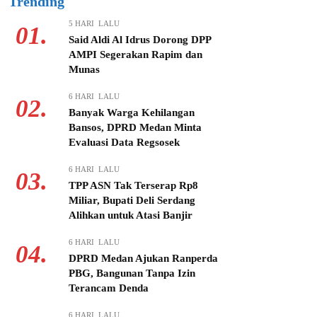
Trending
5 HARI LALU
01.
Said Aldi Al Idrus Dorong DPP
AMPI Segerakan Rapim dan
Munas
6 HARI LALU
02.
Banyak Warga Kehilangan
Bansos, DPRD Medan Minta
Evaluasi Data Regsosek
6 HARI LALU
03.
TPP ASN Tak Terserap Rp8
Miliar, Bupati Deli Serdang
Alihkan untuk Atasi Banjir
6 HARI LALU
04.
DPRD Medan Ajukan Ranperda
PBG, Bangunan Tanpa Izin
Terancam Denda
6 HARI LALU