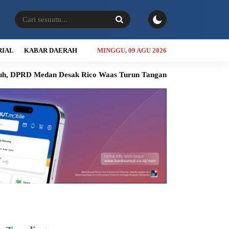
RIAL
KABAR DAERAH
MINGGU, 09 AGU 2026
dan Desak Rico Waas Turun Tangan
Jalan Sicanang Mangkrak