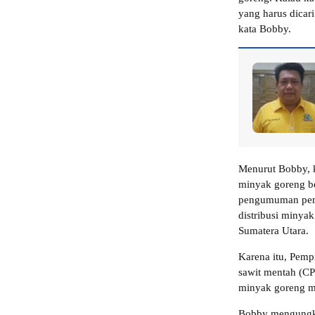
yang harus dicari
kata Bobby.
Menurut Bobby, k
minyak goreng be
pengumuman pemer
distribusi minyak
Sumatera Utara.
Karena itu, Pem
sawit mentah (C
minyak goreng ma
Bobby mengungka