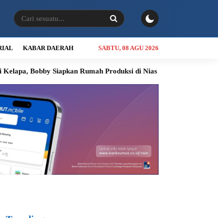
RIAL
KABAR DAERAH
SABTU, 08 AGU 2026
 Siapkan Rumah Produksi di Nias Utara
INALUM Siapkan Progra