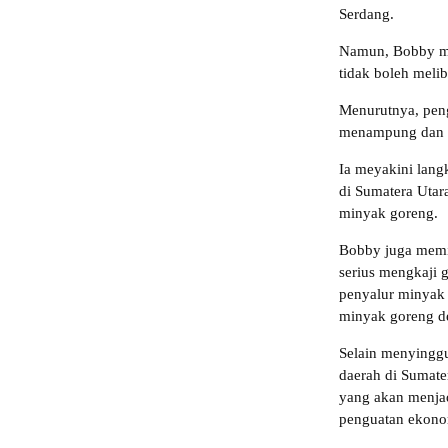
Serdang.
Namun, Bobby men
tidak boleh melib
Menurutnya, peng
menampung dan m
Ia meyakini lang
di Sumatera Utar
minyak goreng.
Bobby juga memin
serius mengkaji 
penyalur minyak
minyak goreng de
Selain menyingg
daerah di Sumat
yang akan menja
penguatan ekono