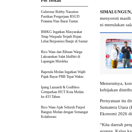
Pos Terkait
SIMALUNGUN,
Gubernur Bobby Nasution
Pastikan Pengerjaan RSUD
menyoroti masih 
Pratama Nias Barat Tuntas
ni meeulakan sala
BMKG Ingatkan Masyarakat
Tetap Waspada Terjadi Hujan
Lebat Berpotensi Banjir di Sumut
Rico Waas dan Ribuan Warga
Laksanakan Salat Idulfitri di
Lapangan Merdeka
Bapenda Medan Ingatkan Wajib
Pajak Bayar PBB Tepat Waktu
Menurutnya, kond
Ipang Lazuardi & Godbless
kebijakan distri
Gemparkan HUT Kota Medan
ke-433 Tahun
Pernyataan itu d
Sumatera Utara 
Rico Waas Ajak Seluruh Parpol
Bangun Medan dengan Semangat
Ekonomi 2026 di
Kolaborasi
“Kita daerah peng
goreng. Kalau kat