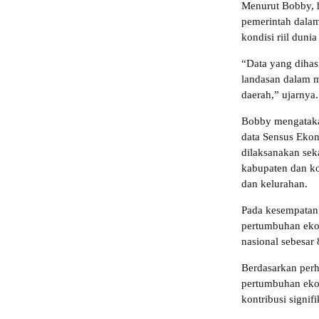
Menurut Bobby, h
pemerintah dala
kondisi riil dunia
“Data yang dihas
landasan dalam m
daerah,” ujarnya.
Bobby mengataka
data Sensus Ekon
dilaksanakan sek
kabupaten dan ko
dan kelurahan.
Pada kesempatan
pertumbuhan eko
nasional sebesar
Berdasarkan per
pertumbuhan ekon
kontribusi signif