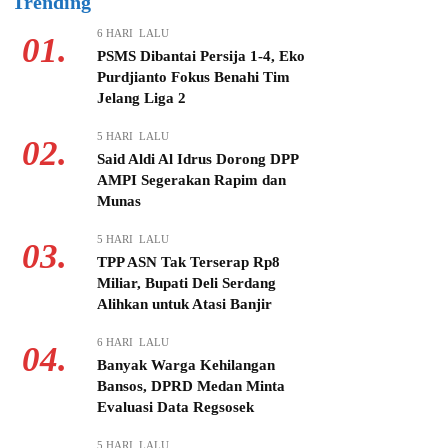
Trending
6 HARI LALU
01.
PSMS Dibantai Persija 1-4, Eko
Purdjianto Fokus Benahi Tim
Jelang Liga 2
5 HARI LALU
02.
Said Aldi Al Idrus Dorong DPP
AMPI Segerakan Rapim dan
Munas
5 HARI LALU
03.
TPP ASN Tak Terserap Rp8
Miliar, Bupati Deli Serdang
Alihkan untuk Atasi Banjir
6 HARI LALU
04.
Banyak Warga Kehilangan
Bansos, DPRD Medan Minta
Evaluasi Data Regsosek
5 HARI LALU