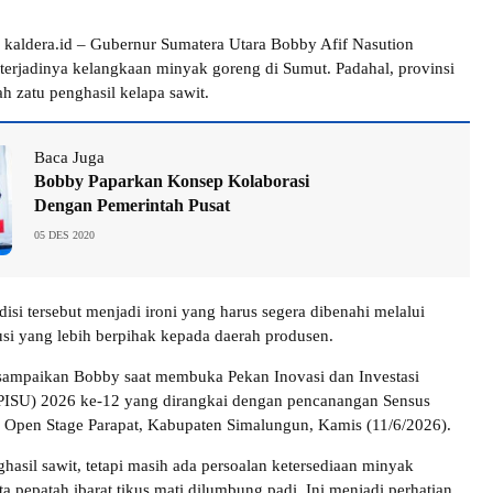
kaldera.id – Gubernur Sumatera Utara Bobby Afif Nasution
terjadinya kelangkaan minyak goreng di Sumut. Padahal, provinsi
h zatu penghasil kelapa sawit.
Baca Juga
Bobby Paparkan Konsep Kolaborasi
Dengan Pemerintah Pusat
05 DES 2020
isi tersebut menjadi ironi yang harus segera dibenahi melalui
busi yang lebih berpihak kepada daerah produsen.
isampaikan Bobby saat membuka Pekan Inovasi dan Investasi
(PISU) 2026 ke-12 yang dirangkai dengan pencanangan Sensus
 Open Stage Parapat, Kabupaten Simalungun, Kamis (11/6/2026).
hasil sawit, tetapi masih ada persoalan ketersediaan minyak
a pepatah ibarat tikus mati dilumbung padi. Ini menjadi perhatian