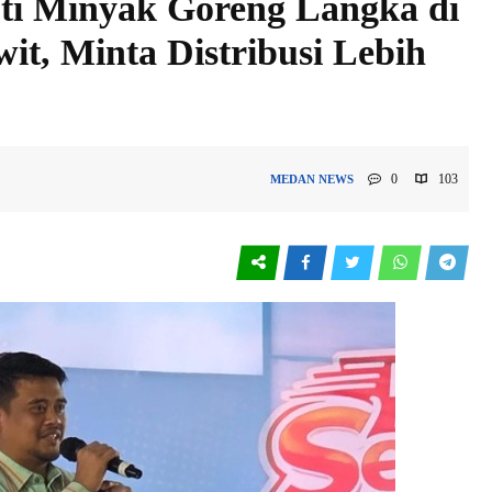
ti Minyak Goreng Langka di
it, Minta Distribusi Lebih
0
103
MEDAN
NEWS