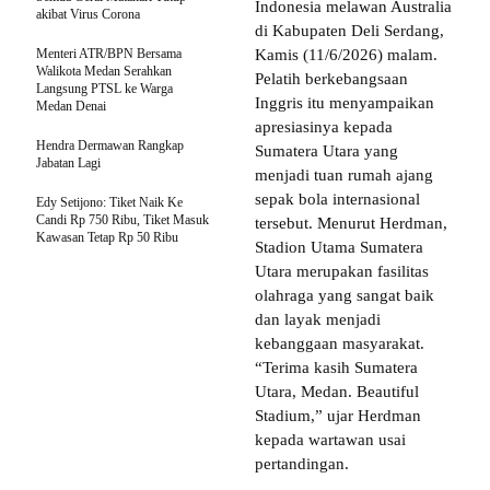
Indonesia melawan Australia
akibat Virus Corona
di Kabupaten Deli Serdang,
Menteri ATR/BPN Bersama
Kamis (11/6/2026) malam.
Walikota Medan Serahkan
Pelatih berkebangsaan
Langsung PTSL ke Warga
Inggris itu menyampaikan
Medan Denai
apresiasinya kepada
Hendra Dermawan Rangkap
Sumatera Utara yang
Jabatan Lagi
menjadi tuan rumah ajang
sepak bola internasional
Edy Setijono: Tiket Naik Ke
Candi Rp 750 Ribu, Tiket Masuk
tersebut. Menurut Herdman,
Kawasan Tetap Rp 50 Ribu
Stadion Utama Sumatera
Utara merupakan fasilitas
olahraga yang sangat baik
dan layak menjadi
kebanggaan masyarakat.
“Terima kasih Sumatera
Utara, Medan. Beautiful
Stadium,” ujar Herdman
kepada wartawan usai
pertandingan.