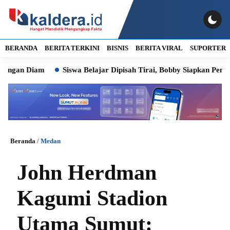
BERANDA
BERITA TERKINI
BISNIS
BERITA VIRAL
SUPORTER
n Diam
Siswa Belajar Dipisah Tirai, Bobby Siapkan Pembangun
Beranda
/
Medan
John Herdman
Kagumi Stadion
Utama Sumut: