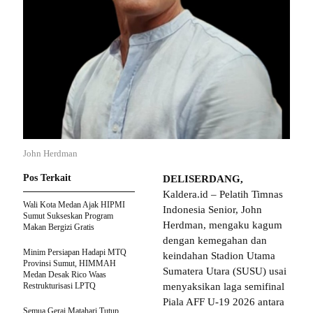
John Herdman
Pos Terkait
DELISERDANG,
Kaldera.id – Pelatih Timnas
Wali Kota Medan Ajak HIPMI
Indonesia Senior, John
Sumut Sukseskan Program
Herdman, mengaku kagum
Makan Bergizi Gratis
dengan kemegahan dan
Minim Persiapan Hadapi MTQ
keindahan Stadion Utama
Provinsi Sumut, HIMMAH
Sumatera Utara (SUSU) usai
Medan Desak Rico Waas
Restrukturisasi LPTQ
menyaksikan laga semifinal
Piala AFF U-19 2026 antara
Semua Gerai Matahari Tutup